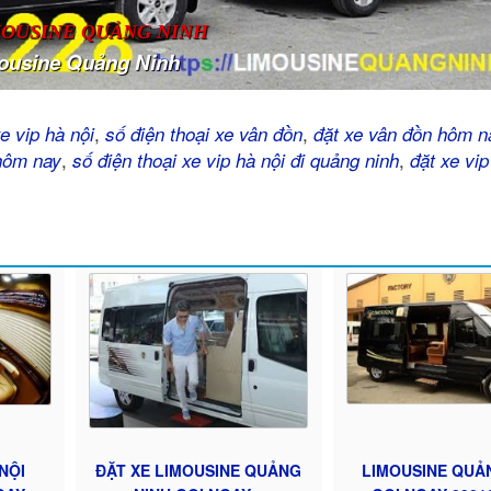
MOUSINE QUẢNG NINH
ousine Quảng Ninh
,
,
e vip hà nội
số điện thoại xe vân đồn
đặt xe vân đồn hôm n
,
,
 hôm nay
số điện thoại xe vip hà nội đi quảng ninh
đặt xe vip
NỘI
ĐẶT XE LIMOUSINE QUẢNG
LIMOUSINE QUẢ