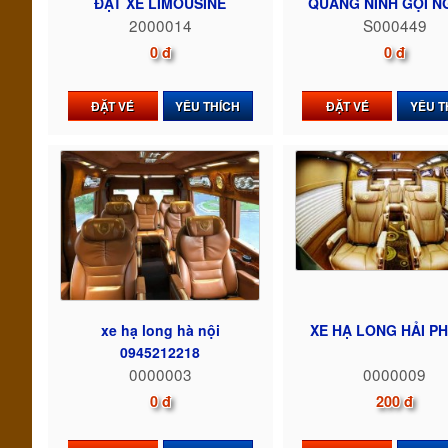
ĐẶT XE LIMOUSINE
QUẢNG NINH GỌI NG
2000014
S000449
0 đ
0 đ
ĐẶT VÉ
YÊU THÍCH
ĐẶT VÉ
YÊU T
xe hạ long hà nội
XE HẠ LONG HẢI P
0945212218
0000003
0000009
0 đ
200 đ