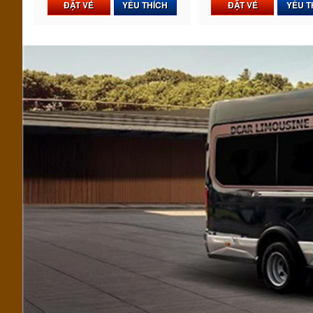
ĐẶT VÉ
YÊU THÍCH
ĐẶT VÉ
YÊU T