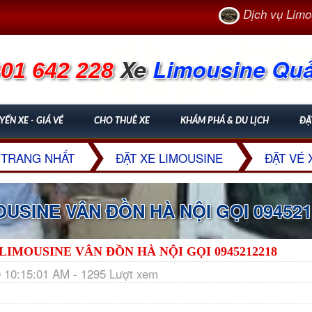
Dịch vụ Limousine
Xe
Limousine Qu
01 642 228
YẾN XE - GIÁ VÉ
CHO THUÊ XE
KHÁM PHÁ & DU LỊCH
ĐẶ
TRANG NHẤT
ĐẶT XE LIMOUSINE
ĐẶT VÉ 
OUSINE VÂN ĐỒN HÀ NỘI GỌI 09452
LIMOUSINE VÂN ĐỒN HÀ NỘI GỌI 0945212218
 10:15:01 AM - 1295 Lượt xem