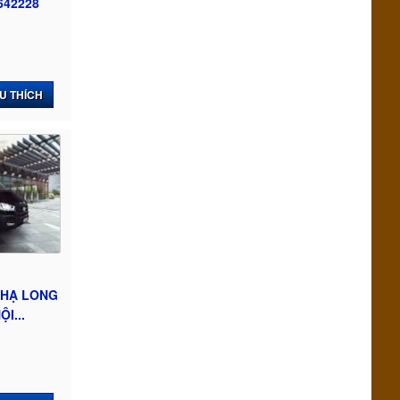
642228
U THÍCH
 HẠ LONG
I...