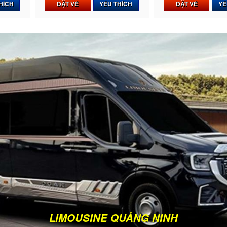
HÍCH
ĐẶT VÉ
YÊU THÍCH
ĐẶT VÉ
YÊ
LIMOUSINE QUẢNG NINH