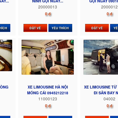
AY...
NINH GỌI NGAY...
GỌI NGAY 0901
20000013
2000012
0 đ
0 đ
HÍCH
ĐẶT VÉ
YÊU THÍCH
ĐẶT VÉ
YÊ
HÒNG
XE LIMOUSINE HÀ NỘI
XE LIMOUSINE TỪ
MÓNG CÁI 0945212218
ĐI SÂN BAY NỘ
11000123
04002
0 đ
0 đ