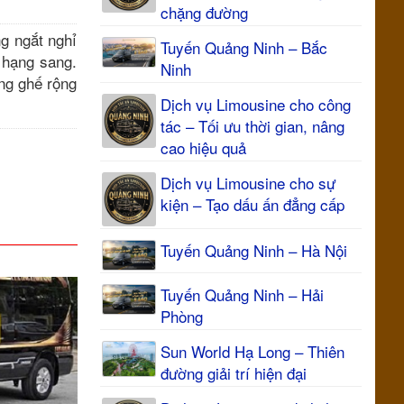
chặng đường
g ngắt nghỉ
Tuyến Quảng Ninh – Bắc
e hạng sang.
Ninh
òng ghế rộng
Dịch vụ Limousine cho công
tác – Tối ưu thời gian, nâng
cao hiệu quả
Dịch vụ Limousine cho sự
kiện – Tạo dấu ấn đẳng cấp
Tuyến Quảng Ninh – Hà Nội
Tuyến Quảng Ninh – Hải
Phòng
Sun World Hạ Long – Thiên
đường giải trí hiện đại