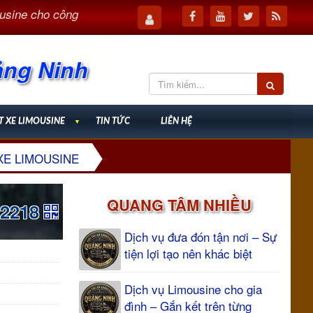
 cho công tác – Tối ưu thời gian, nâng cao hiệu quả
Dịc
ảng Ninh
T XE LIMOUSINE
▼
TIN TỨC
LIÊN HỆ
XE LIMOUSINE
QUANG TÂM NHIỀU
12218
Dịch vụ đưa đón tận nơi – Sự
tiện lợi tạo nên khác biệt
Dịch vụ Limousine cho gia
đình – Gắn kết trên từng