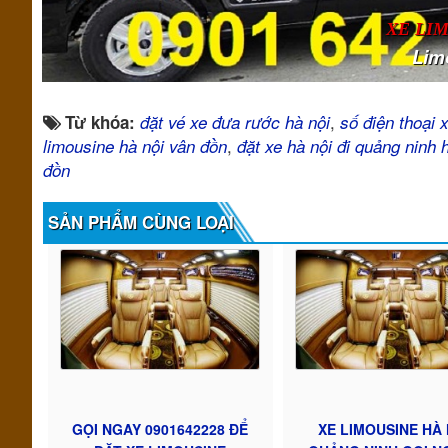
XE LI
Lim
,
Từ khóa:
đặt vé xe đưa rước hà nội
số điện thoại x
,
limousine hà nội vân đồn
đặt xe hà nội đi quảng ninh
đồn
SẢN PHẨM CÙNG LOẠI
GỌI NGAY 0901642228 ĐỂ
XE LIMOUSINE HÀ 