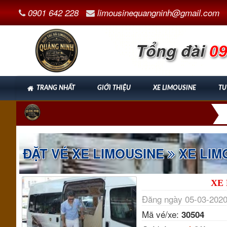
0901 642 228
limousinequangninh@gmail.com
Tổng đài
09
TRANG NHẤT
GIỚI THIỆU
XE LIMOUSINE
TU
ĐẶT VÉ XE LIMOUSINE
XE LIM
XE 
Đăng ngày 05-03-2020
Mã vé/xe:
30504