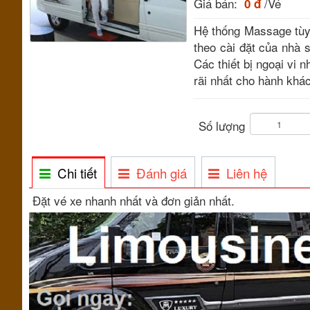
Giá bán:
/Vé
0 đ
Hệ thống Massage tùy 
theo cài đặt của nhà 
Các thiết bị ngoại vi 
rãi nhất cho hành khá
Số lượng
Chi tiết
Đánh giá
Liên hệ
Đặt vé xe nhanh nhất và đơn giản nhất.