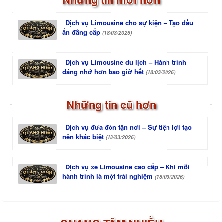
Dịch vụ Limousine cho sự kiện – Tạo dấu
ấn đẳng cấp
(18/03/2026)
Dịch vụ Limousine du lịch – Hành trình
đáng nhớ hơn bao giờ hết
(18/03/2026)
Những tin cũ hơn
Dịch vụ đưa đón tận nơi – Sự tiện lợi tạo
nên khác biệt
(18/03/2026)
Dịch vụ xe Limousine cao cấp – Khi mỗi
hành trình là một trải nghiệm
(18/03/2026)