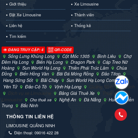
Giới thiệu
Xe Limousine
Đặt Xe Limousine
Thành viên
Liên hệ
Thống kê
Tìm kiếm
ĐANG TRUY CẬP: 4
QR-CODE
Sống Lưng Khủng Long
Cột Mốc 1305
Bình Liêu
Chợ
Đêm Hạ Long
Biển Hạ Long
Dragon Park
Cáp Treo Nữ
Hoàng
Sun World Hạ Long
Thiền Phái Trúc Lâm
Chùa
Đồng
Biển Hồng Vàn
Bãi Đá Móng Rồng
Đảo Titop
Bãi Cháy
Hang Sửng Sốt
Sun World Hạ Long Complex
Yên Tử
Đảo Cô Tô
Vịnh Hạ Long
Quảng Ninh
Du lịch
Dịch vụ xe Limousine
Thuê xe
Bảng Giá Thuê Xe
Limousine
Nghệ An
Đà Nẵng
Huế
Miền
Cho thuê xe
Trung
Bắc Ninh
THÔNG TIN LIÊN HỆ
LIMOUSINE QUẢNG NINH
Điện thoại:
09016 422 28