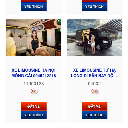
YÊU THÍCH
YÊU THÍCH
XE LIMOUSINE HÀ NỘI
XE LIMOUSINE TỪ HẠ
MÓNG CÁI 0945212218
LONG ĐI SÂN BAY NỘI...
11000123
04002
0 đ
0 đ
ĐẶT VÉ
ĐẶT VÉ
YÊU THÍCH
YÊU THÍCH