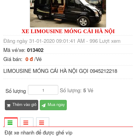
XE LIMOUSINE MÓNG CÁI HÀ NỘI
Đăng ngày 31-01-2020 09:01:41 AM - 996 Lượt xem
Mã vé/xe:
013402
Giá bán:
/Vé
0 đ
LIMOUSINE MÓNG CÁI HÀ NỘI GỌI 0945212218
Số lượng:
Vé
5
Số lượng
Thêm vào giỏ
Mua ngay
Đặt xe nhanh để được ghế vip