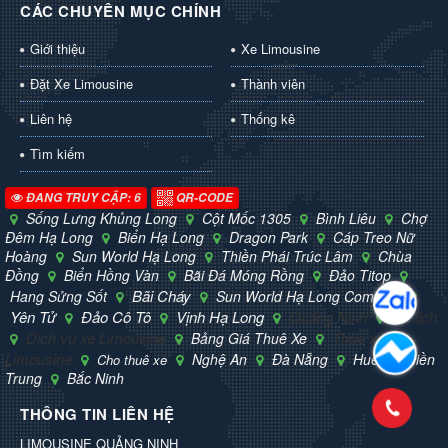
CÁC CHUYÊN MỤC CHÍNH
Giới thiệu
Xe Limousine
Đặt Xe Limousine
Thành viên
Liên hệ
Thống kê
Tìm kiếm
ĐANG TRUY CẬP: 6
QR-CODE
Sống Lưng Khủng Long
Cột Mốc 1305
Bình Liêu
Chợ
Đêm Hạ Long
Biển Hạ Long
Dragon Park
Cáp Treo Nữ
Hoàng
Sun World Hạ Long
Thiền Phái Trúc Lâm
Chùa
Đồng
Biển Hồng Vàn
Bãi Đá Móng Rồng
Đảo Titop
Bãi Cháy
Hang Sửng Sốt
Sun World Hạ Long Complex
Yên Tử
Đảo Cô Tô
Vịnh Hạ Long
Quảng Ninh
Du lịch
Dịch vụ xe Limousine
Thuê xe
Bảng Giá Thuê Xe
Limousine
Nghệ An
Đà Nẵng
Huế
Miền
Cho thuê xe
Trung
Bắc Ninh
THÔNG TIN LIÊN HỆ
LIMOUSINE QUẢNG NINH