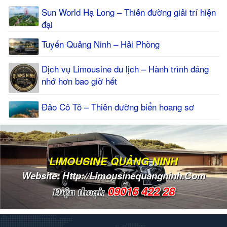
Sun World Hạ Long – Thiên đường giải trí hiện
đại
Tuyến Quảng Ninh – Hải Phòng
Dịch vụ Limousine du lịch – Hành trình đáng
nhớ hơn bao giờ hết
Đảo Cô Tô – Thiên đường biển hoang sơ
LIMOUSINE QUẢNG NINH
Website: Http://limousinequangninh.com
09016 422 28
Điện thoại: