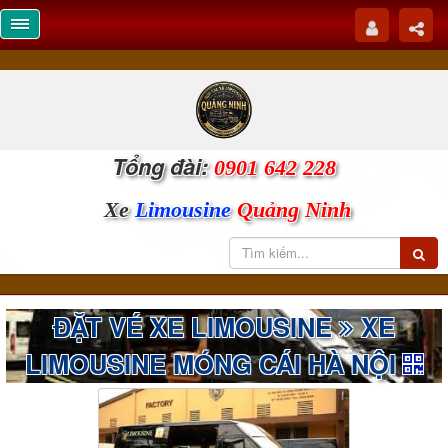
Tổng đài:
0901 642 228
Xe
Limousine
Quảng Ninh
ĐẶT VÉ XE LIMOUSINE
XE
LIMOUSINE MÓNG CÁI HÀ NỘI