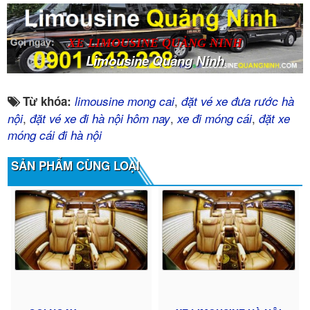
XE LIMOUSINE QUẢNG NINH
Limousine Quảng Ninh
,
Từ khóa:
limousine mong cai
đặt vé xe đưa rước hà
,
,
,
nội
đặt vé xe đi hà nội hôm nay
xe đi móng cái
đặt xe
móng cái đi hà nội
SẢN PHẨM CÙNG LOẠI