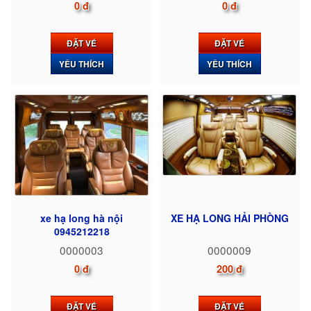
0 đ
0 đ
ĐẶT VÉ
ĐẶT VÉ
YÊU THÍCH
YÊU THÍCH
xe hạ long hà nội
XE HẠ LONG HẢI PHÒNG
0945212218
0000003
0000009
0 đ
200 đ
ĐẶT VÉ
ĐẶT VÉ