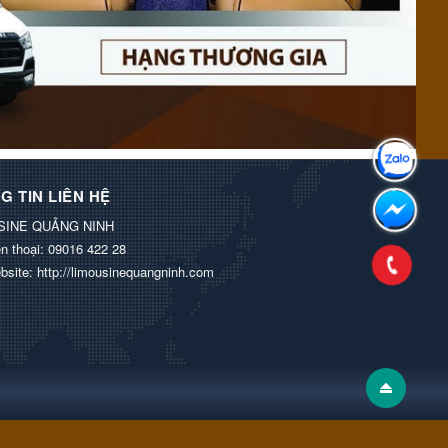
G TIN LIÊN HỆ
SINE QUẢNG NINH
n thoại:
09016 422 28
bsite:
http://limousinequangninh.com
.
Thiết kế bởi GiáRẻ.vn.
|
Điều khoản sử dụng