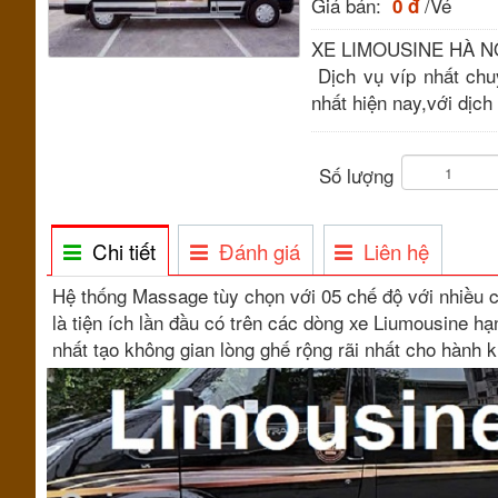
Giá bán:
/Vé
0 đ
XE LIMOUSINE HÀ N
Dịch vụ víp nhất chu
nhất hiện nay,với dịch
Số lượng
Chi tiết
Đánh giá
Liên hệ
Hệ thống Massage tùy chọn với 05 chế độ với nhiều c
là tiện ích lần đầu có trên các dòng xe Liumousine hạ
nhất tạo không gian lòng ghế rộng rãi nhất cho hành 