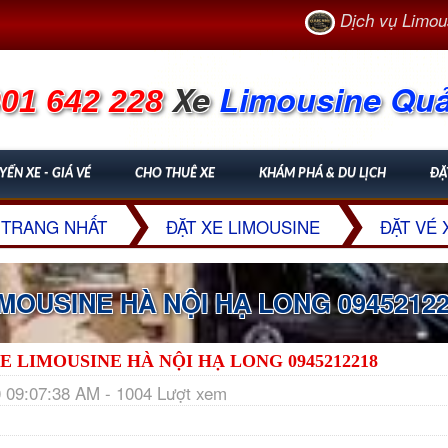
Dịch vụ Limousine c
Xe
Limousine Qu
01 642 228
YẾN XE - GIÁ VÉ
CHO THUÊ XE
KHÁM PHÁ & DU LỊCH
ĐẶ
TRANG NHẤT
ĐẶT XE LIMOUSINE
ĐẶT VÉ 
MOUSINE HÀ NỘI HẠ LONG 0945212
E LIMOUSINE HÀ NỘI HẠ LONG 0945212218
 09:07:38 AM - 1004 Lượt xem