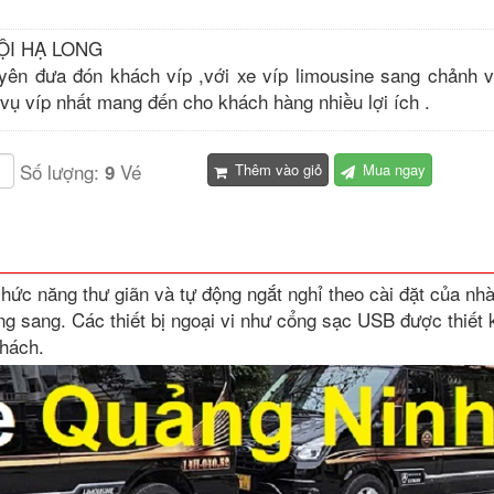
ỘI HẠ LONG
yên đưa đón khách víp ,với xe víp limousine sang chảnh 
 vụ víp nhất mang đến cho khách hàng nhiều lợi ích .
Số lượng:
Vé
9
Thêm vào giỏ
Mua ngay
hức năng thư giãn và tự động ngắt nghỉ theo cài đặt của nh
ng sang. Các thiết bị ngoại vi như cổng sạc USB được thiết k
khách.