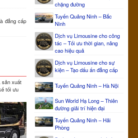
chặng đường
Tuyến Quảng Ninh – Bắc
và đẳng cấp
Ninh
Dịch vụ Limousine cho công
tác – Tối ưu thời gian, nâng
cao hiệu quả
Dịch vụ Limousine cho sự
kiện – Tạo dấu ấn đẳng cấp
à sản xuất
Tuyến Quảng Ninh – Hà Nội
ế tối ưu
Sun World Hạ Long – Thiên
đường giải trí hiện đại
Tuyến Quảng Ninh – Hải
Phòng