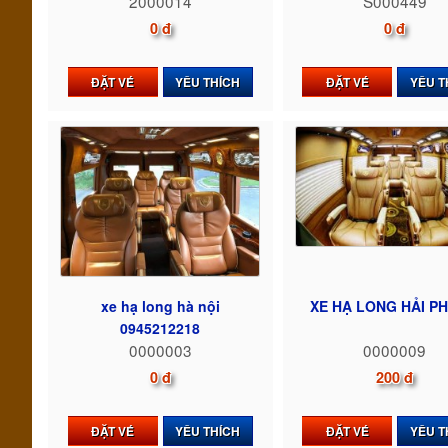
2000014
S000449
0 đ
0 đ
ĐẶT VÉ
YÊU THÍCH
ĐẶT VÉ
YÊU T
xe hạ long hà nội
XE HẠ LONG HẢI P
0945212218
0000003
0000009
0 đ
200 đ
ĐẶT VÉ
YÊU THÍCH
ĐẶT VÉ
YÊU T