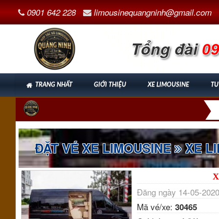
0901 642 228
limousinequangninh@gmail.com
Tổng đài
09
TRANG NHẤT
GIỚI THIỆU
XE LIMOUSINE
TU
ĐẶT VÉ XE LIMOUSINE
XE LI
X
Đăng ngày 14-05-2020
Mã vé/xe:
30465