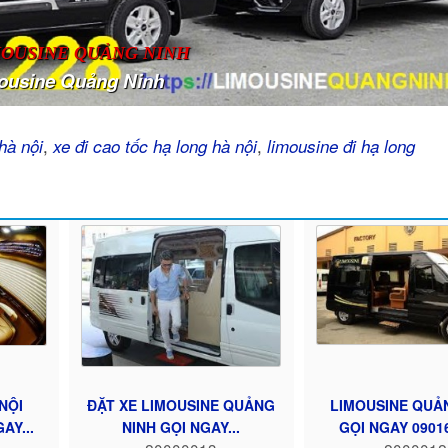
MOUSINE QUẢNG NINH
ousine Quảng Ninh
,
,
hà nội
xe đi cao tốc hạ long hà nội
limousine đi hạ long
NỘI
ĐẶT XE LIMOUSINE QUẢNG
LIMOUSINE QUẢ
AY...
NINH GỌI NGAY...
GỌI NGAY 0901