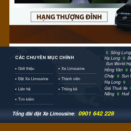
Sống Lưng
CÁC CHUYÊN MỤC CHÍNH
Hạ Long
B
Sun World H
Giới thiệu
Xe Limousine
Hồng Vàn
Cháy
Sun 
Đặt Xe Limousine
Thành viên
Hạ Long
Q
Giá Thuê Xe
Liên hệ
Thống kê
Nẵng
Huế
Tìm kiếm
0901 642 228
ĐANG TRUY CẬP: 5
QR-CODE
Tổng đài đặt Xe Limousine
: