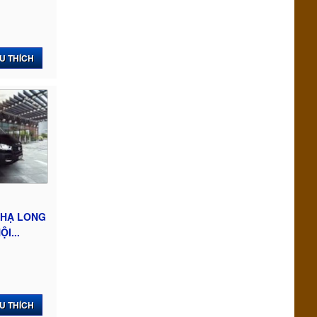
U THÍCH
 HẠ LONG
I...
U THÍCH