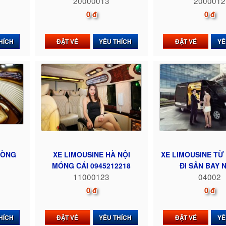
20000013
2000012
0 đ
0 đ
HÍCH
ĐẶT VÉ
YÊU THÍCH
ĐẶT VÉ
YÊ
HÒNG
XE LIMOUSINE HÀ NỘI
XE LIMOUSINE TỪ
MÓNG CÁI 0945212218
ĐI SÂN BAY NỘ
11000123
04002
0 đ
0 đ
HÍCH
ĐẶT VÉ
YÊU THÍCH
ĐẶT VÉ
YÊ