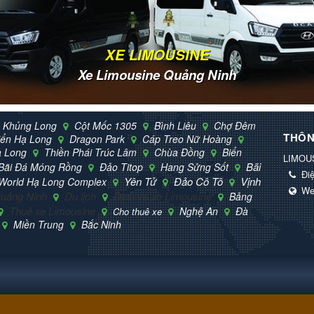
XE LIMOUSINE
Xe Limousine Quảng Ninh
 Khủng Long
Cột Mốc 1305
Bình Liêu
Chợ Đêm
THÔN
iển Hạ Long
Dragon Park
Cáp Treo Nữ Hoàng
ạ Long
Thiền Phái Trúc Lâm
Chùa Đồng
Biển
LIMOU
Bãi
Bãi Đá Móng Rồng
Đảo Titop
Hang Sửng Sốt
Điệ
Yên Tử
Đảo Cô Tô
Vịnh
World Hạ Long Complex
We
uảng Ninh
Du lịch
Dịch vụ xe Limousine
Bảng
Thuê xe Limousine
Nghệ An
Đà
Cho thuê xe
Miền Trung
Bắc Ninh
© Bản quyền thuộc về
Limousine Quảng Ninh
.
Mã nguồn
NukeViet CMS