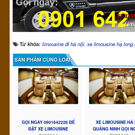
XE LI
Lim
,
Từ khóa:
limousine đi hà nội
xe limousine hạ long 
SẢN PHẨM CÙNG LOẠI
GỌI NGAY 0901642228 ĐỂ
XE LIMOUSINE HÀ 
ĐẶT XE LIMOUSINE
QUẢNG NINH GỌI NG