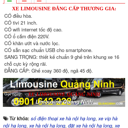
XE LIMOUSINE ĐẲNG CẤP THƯƠNG GIA:
CÓ điều hòa.
CÓ tivi 21 inch.
CÓ wifi internet tốc độ cao.
CÓ ổ cắm điện 220V.
CÓ khăn ướt và nước lọc.
CÓ sẵn sạc chuẩn USB cho smartphone.
SANG TRỌNG: thiết kế chuẩn 9 ghế trên khung xe 16
chỗ cực kỳ rộng rãi.
ĐẲNG CẤP: Ghế xoay 360 độ, ngả 45 độ.
XE LIMOUSINE QUẢNG NINH
Limousine Quảng Ninh
,
Từ khóa:
số điện thoại xe hà nội hạ long
xe vip hà
,
,
,
nội hạ long
xe hà nội hạ long
đặt xe hà nội hạ long
xe