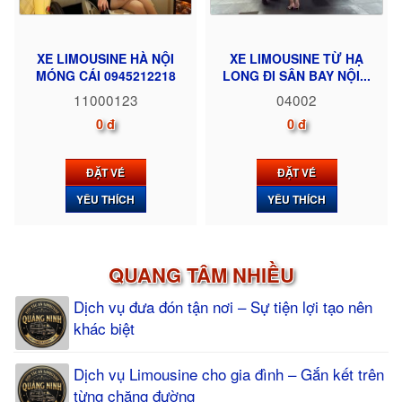
XE LIMOUSINE HÀ NỘI
XE LIMOUSINE TỪ HẠ
MÓNG CÁI 0945212218
LONG ĐI SÂN BAY NỘI...
11000123
04002
0 đ
0 đ
ĐẶT VÉ
ĐẶT VÉ
YÊU THÍCH
YÊU THÍCH
QUANG TÂM NHIỀU
Dịch vụ đưa đón tận nơi – Sự tiện lợi tạo nên
khác biệt
Dịch vụ Limousine cho gia đình – Gắn kết trên
từng chặng đường