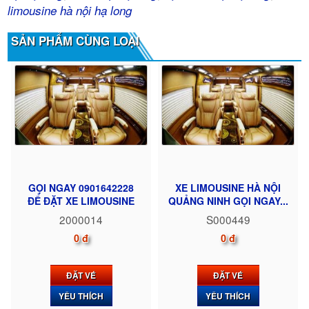
limousine hà nội hạ long
SẢN PHẨM CÙNG LOẠI
GỌI NGAY 0901642228
XE LIMOUSINE HÀ NỘI
ĐỂ ĐẶT XE LIMOUSINE
QUẢNG NINH GỌI NGAY...
2000014
S000449
0 đ
0 đ
ĐẶT VÉ
ĐẶT VÉ
YÊU THÍCH
YÊU THÍCH