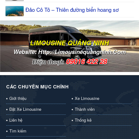
Đảo Cô Tô – Thiên đường biển hoang sơ
LIMOUSINE QUẢNG NINH
Website: Http://limousinequangninh.com
09016 422 28
Điện thoại:
CÁC CHUYÊN MỤC CHÍNH
Giới thiệu
Xe Limousine
Đặt Xe Limousine
Thành viên
Liên hệ
Thống kê
Tìm kiếm