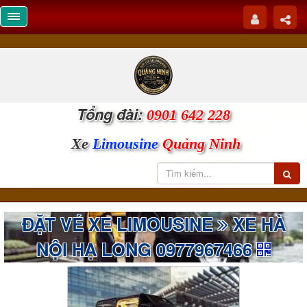
Tổng đài:
0901 642 228
Xe
Limousine
Quảng Ninh
ĐẶT VÉ XE LIMOUSINE
XE HÀ
NỘI HẠ LONG 0977967466