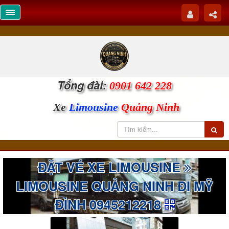
Tổng đài:
0901 642 228
Xe
Limousine
Quảng Ninh
ĐẶT VÉ XE LIMOUSINE
LIMOUSINE QUẢNG NINH ĐI MỸ
ĐÌNH 0945212218