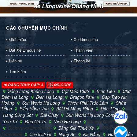
Xe Limousine Quảng Ninh
CÁC CHUYÊN MỤC CHÍNH
Giới thiệu
Xe Limousine
Đặt Xe Limousine
Thành viên
Liên hệ
Thống kê
Tìm kiếm
ĐANG TRUY CẬP: 3
QR-CODE
Sống Lưng Khủng Long
Cột Mốc 1305
Bình Liêu
Chợ
Đêm Hạ Long
Biển Hạ Long
Dragon Park
Cáp Treo Nữ
Hoàng
Sun World Hạ Long
Thiền Phái Trúc Lâm
Chùa
Đồng
Biển Hồng Vàn
Bãi Đá Móng Rồng
Đảo Titop
Bãi Cháy
Hang Sửng Sốt
Sun World Hạ Long Complex
Yên Tử
Đảo Cô Tô
Vịnh Hạ Long
Quảng Ninh
Du lịch
Dịch vụ xe Limousine
Thuê xe
Bảng Giá Thuê Xe
Limousine
Nghệ An
Đà Nẵng
Huế
Miền
Cho thuê xe