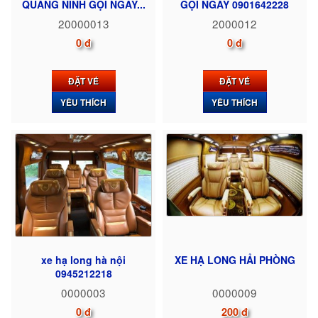
QUẢNG NINH GỌI NGAY...
GỌI NGAY 0901642228
20000013
2000012
0 đ
0 đ
ĐẶT VÉ
ĐẶT VÉ
YÊU THÍCH
YÊU THÍCH
xe hạ long hà nội
XE HẠ LONG HẢI PHÒNG
0945212218
0000003
0000009
0 đ
200 đ