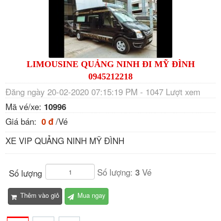
LIMOUSINE QUẢNG NINH ĐI MỸ ĐÌNH
0945212218
Đăng ngày 20-02-2020 07:15:19 PM - 1047 Lượt xem
Mã vé/xe:
10996
Giá bán:
/Vé
0 đ
XE VIP QUẢNG NINH MỸ ĐÌNH
Số lượng:
Vé
3
Số lượng
Thêm vào giỏ
Mua ngay