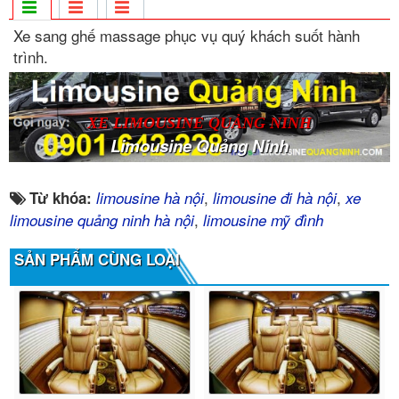
Xe sang ghế massage phục vụ quý khách suốt hành
trình.
XE LIMOUSINE QUẢNG NINH
Limousine Quảng Ninh
,
,
Từ khóa:
limousine hà nội
limousine đi hà nội
xe
,
limousine quảng ninh hà nội
limousine mỹ đình
SẢN PHẨM CÙNG LOẠI