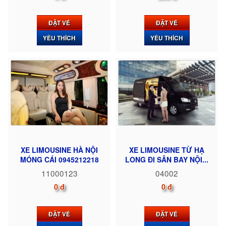
ĐẶT VÉ
ĐẶT VÉ
YÊU THÍCH
YÊU THÍCH
XE LIMOUSINE HÀ NỘI
XE LIMOUSINE TỪ HẠ
MÓNG CÁI 0945212218
LONG ĐI SÂN BAY NỘI...
11000123
04002
0 đ
0 đ
ĐẶT VÉ
ĐẶT VÉ