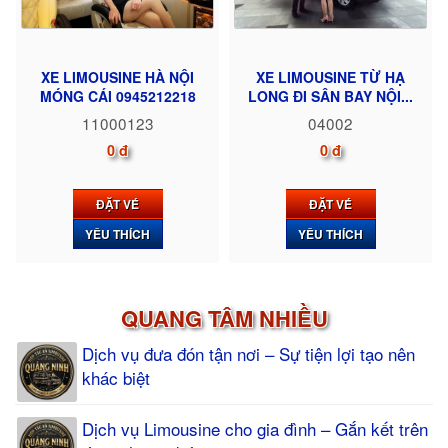
XE LIMOUSINE HÀ NỘI
XE LIMOUSINE TỪ HẠ
MÓNG CÁI 0945212218
LONG ĐI SÂN BAY NỘI...
11000123
04002
0 đ
0 đ
ĐẶT VÉ
ĐẶT VÉ
YÊU THÍCH
YÊU THÍCH
QUANG TÂM NHIỀU
Dịch vụ đưa đón tận nơi – Sự tiện lợi tạo nên
khác biệt
Dịch vụ Limousine cho gia đình – Gắn kết trên