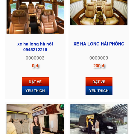
xe hạ long hà nội
XE HẠ LONG HẢI PHÒNG
0945212218
0000003
0000009
0 đ
200 đ
ĐẶT VÉ
ĐẶT VÉ
YÊU THÍCH
YÊU THÍCH