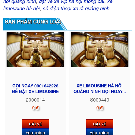
,
,
nội quảng ninh
đặt vé xe vip hà nội móng cái
xe
,
limousine hà nội
số điện thoại xe đi quảng ninh
SẢN PHẨM CÙNG LOẠI
GỌI NGAY 0901642228
XE LIMOUSINE HÀ NỘI
ĐỂ ĐẶT XE LIMOUSINE
QUẢNG NINH GỌI NGAY...
2000014
S000449
0 đ
0 đ
ĐẶT VÉ
ĐẶT VÉ
YÊU THÍCH
YÊU THÍCH