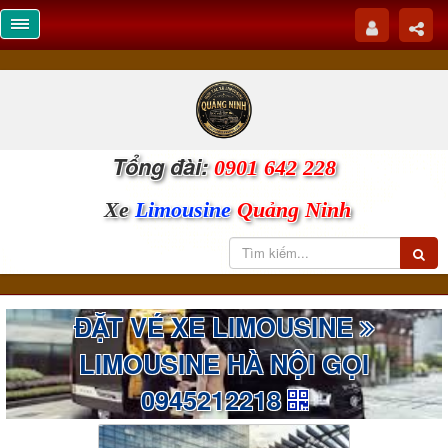
Tổng đài:
0901 642 228
Xe
Limousine
Quảng Ninh
ĐẶT VÉ XE LIMOUSINE
LIMOUSINE HÀ NỘI GỌI
0945212218