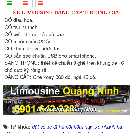
XE LIMOUSINE ĐẲNG CẤP THƯƠNG GIA:
CÓ điều hòa.
CÓ tivi 21 inch.
CÓ wifi internet tốc độ cao.
CÓ ổ cắm điện 220V.
CÓ khăn ướt và nước lọc.
CÓ sẵn sạc chuẩn USB cho smartphone.
SANG TRỌNG: thiết kế chuẩn 9 ghế trên khung xe 16
chỗ cực kỳ rộng rãi.
ĐẲNG CẤP: Ghế xoay 360 độ, ngả 45 độ.
XE LIMOUSINE QUẢNG NINH
Limousine Quảng Ninh
,
Từ khóa:
đặt vé xe đi hà nội hôm nay
xe nhanh hà