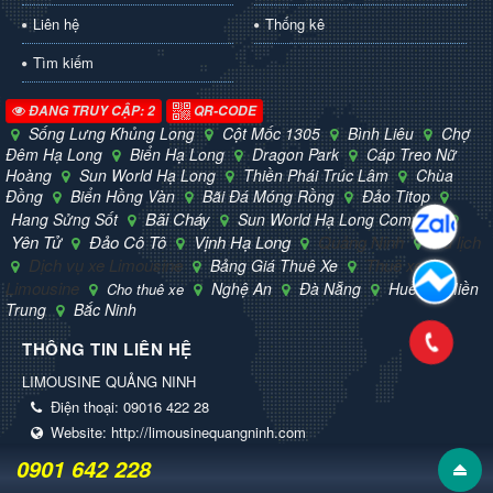
Liên hệ
Thống kê
Tìm kiếm
ĐANG TRUY CẬP: 2
QR-CODE
Sống Lưng Khủng Long
Cột Mốc 1305
Bình Liêu
Chợ
Đêm Hạ Long
Biển Hạ Long
Dragon Park
Cáp Treo Nữ
Hoàng
Sun World Hạ Long
Thiền Phái Trúc Lâm
Chùa
Đồng
Biển Hồng Vàn
Bãi Đá Móng Rồng
Đảo Titop
Bãi Cháy
Hang Sửng Sốt
Sun World Hạ Long Complex
Yên Tử
Đảo Cô Tô
Vịnh Hạ Long
Quảng Ninh
Du lịch
Dịch vụ xe Limousine
Thuê xe
Bảng Giá Thuê Xe
Limousine
Nghệ An
Đà Nẵng
Huế
Miền
Cho thuê xe
Trung
Bắc Ninh
THÔNG TIN LIÊN HỆ
LIMOUSINE QUẢNG NINH
Điện thoại:
09016 422 28
Website:
http://limousinequangninh.com
0901 642 228
© Bản quyền thuộc về
Limousine Quảng Ninh
.
Mã nguồn
NukeViet