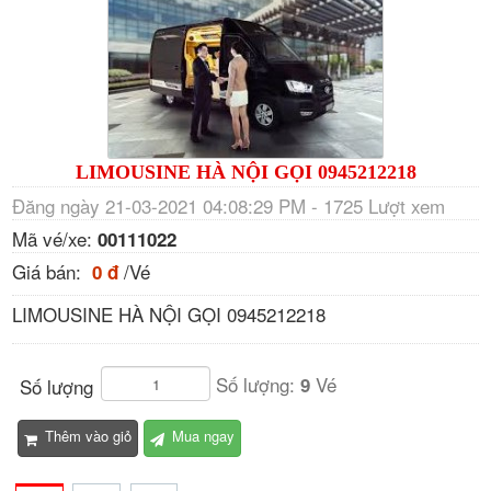
LIMOUSINE HÀ NỘI GỌI 0945212218
Đăng ngày 21-03-2021 04:08:29 PM - 1725 Lượt xem
Mã vé/xe:
00111022
Giá bán:
/Vé
0 đ
LIMOUSINE HÀ NỘI GỌI 0945212218
Số lượng:
Vé
9
Số lượng
Thêm vào giỏ
Mua ngay