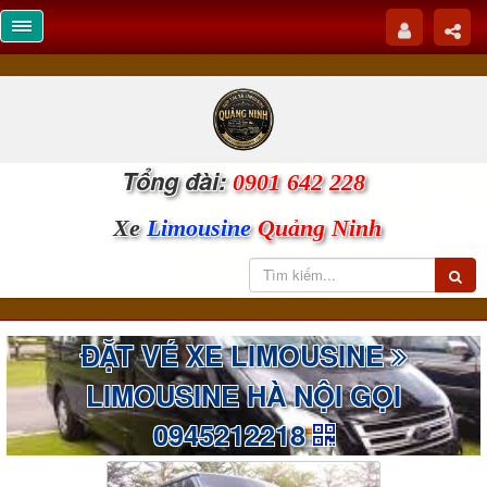
Tổng đài:
0901 642 228
Xe
Limousine
Quảng Ninh
ĐẶT VÉ XE LIMOUSINE
LIMOUSINE HÀ NỘI GỌI
0945212218