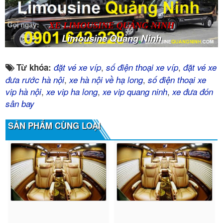
XE LIMOUSINE QUẢNG NINH
Limousine Quảng Ninh
,
,
Từ khóa:
đặt vé xe víp
số điện thoại xe víp
đặt vé xe
,
,
đưa rước hà nội
xe hà nội về hạ long
số điện thoại xe
,
,
,
vip hà nội
xe vip ha long
xe vip quang ninh
xe đưa đón
sân bay
SẢN PHẨM CÙNG LOẠI