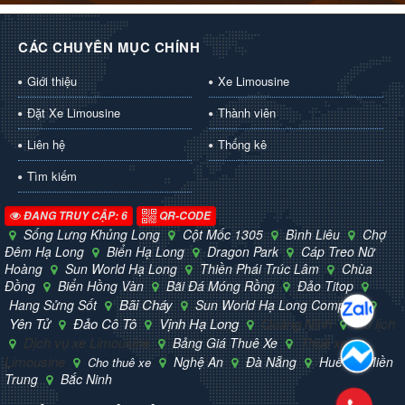
CÁC CHUYÊN MỤC CHÍNH
Giới thiệu
Xe Limousine
Đặt Xe Limousine
Thành viên
Liên hệ
Thống kê
Tìm kiếm
ĐANG TRUY CẬP: 6
QR-CODE
Sống Lưng Khủng Long
Cột Mốc 1305
Bình Liêu
Chợ
Đêm Hạ Long
Biển Hạ Long
Dragon Park
Cáp Treo Nữ
Hoàng
Sun World Hạ Long
Thiền Phái Trúc Lâm
Chùa
Đồng
Biển Hồng Vàn
Bãi Đá Móng Rồng
Đảo Titop
Bãi Cháy
Hang Sửng Sốt
Sun World Hạ Long Complex
Yên Tử
Đảo Cô Tô
Vịnh Hạ Long
Quảng Ninh
Du lịch
Dịch vụ xe Limousine
Thuê xe
Bảng Giá Thuê Xe
Limousine
Nghệ An
Đà Nẵng
Huế
Miền
Cho thuê xe
Trung
Bắc Ninh