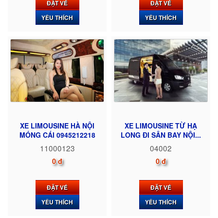
ĐẶT VÉ
ĐẶT VÉ
YÊU THÍCH
YÊU THÍCH
XE LIMOUSINE HÀ NỘI
XE LIMOUSINE TỪ HẠ
MÓNG CÁI 0945212218
LONG ĐI SÂN BAY NỘI...
11000123
04002
0 đ
0 đ
ĐẶT VÉ
ĐẶT VÉ
YÊU THÍCH
YÊU THÍCH