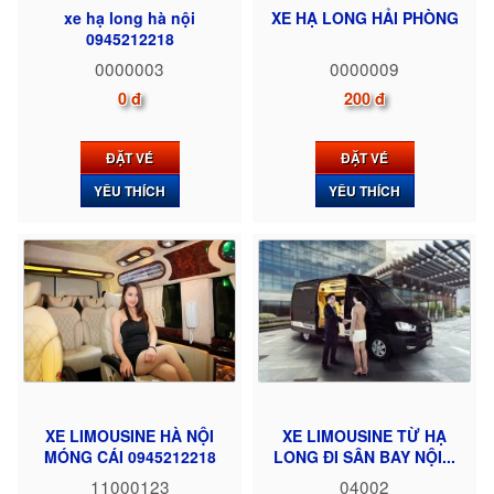
xe hạ long hà nội
XE HẠ LONG HẢI PHÒNG
0945212218
0000003
0000009
0 đ
200 đ
ĐẶT VÉ
ĐẶT VÉ
YÊU THÍCH
YÊU THÍCH
XE LIMOUSINE HÀ NỘI
XE LIMOUSINE TỪ HẠ
MÓNG CÁI 0945212218
LONG ĐI SÂN BAY NỘI...
11000123
04002