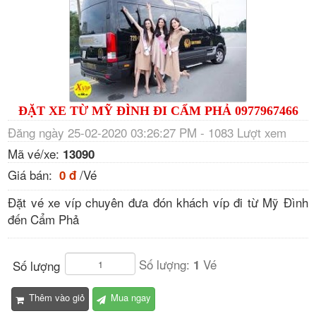
ĐẶT XE TỪ MỸ ĐÌNH ĐI CẨM PHẢ 0977967466
Đăng ngày 25-02-2020 03:26:27 PM - 1083 Lượt xem
Mã vé/xe:
13090
Giá bán:
/Vé
0 đ
Đặt vé xe víp chuyên đưa đón khách víp đi từ Mỹ Đình
đến Cẩm Phả
Số lượng:
Vé
1
Số lượng
Thêm vào giỏ
Mua ngay