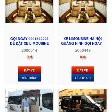
GỌI NGAY 0901642228
XE LIMOUSINE HÀ NỘI
ĐỂ ĐẶT XE LIMOUSINE
QUẢNG NINH GỌI NGAY...
2000014
S000449
0 đ
0 đ
ĐẶT VÉ
ĐẶT VÉ
YÊU THÍCH
YÊU THÍCH