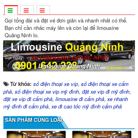
Gọi tổng đài và đặt vé đơn giản và nhanh nhất có thể.
Bạn chỉ cần nhấc máy lên và còn lại để limousine
Quảng Ninh lo.
XE LIMOUSINE QUẢNG NINH
Limousine Quảng Ninh
,
Từ khóa:
số điện thoại xe víp
số điện thoại xe cẩm
,
,
,
phả
số điện thoại xe vip mỹ đình
đặt xe vip đi mỹ đình
,
,
đặt xe vip đi cẩm phả
limousine đi cẩm phả
xe nhanh
,
mỹ đình đi cẩm phả
xe đi cao tốc mỹ đình cẩm phả
SẢN PHẨM CÙNG LOẠI