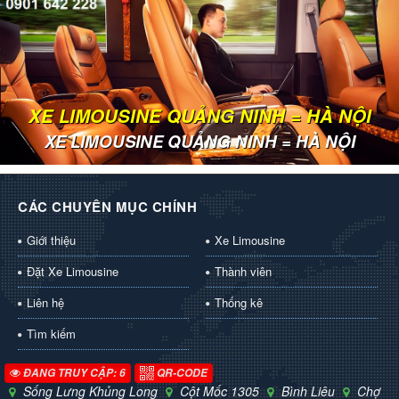
XE LIMOUSINE QUẢNG NINH = HÀ NỘI
XE LIMOUSINE QUẢNG NINH = HÀ NỘI
CÁC CHUYÊN MỤC CHÍNH
Giới thiệu
Xe Limousine
Đặt Xe Limousine
Thành viên
Liên hệ
Thống kê
Tìm kiếm
ĐANG TRUY CẬP: 6
QR-CODE
Sống Lưng Khủng Long
Cột Mốc 1305
Bình Liêu
Chợ