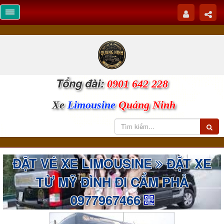
Tổng đài:
0901 642 228
Xe
Limousine
Quảng Ninh
ĐẶT VÉ XE LIMOUSINE
ĐẶT XE
TỪ MỸ ĐÌNH ĐI CẨM PHẢ
0977967466