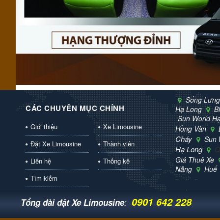
Sống Lưng
CÁC CHUYÊN MỤC CHÍNH
Hạ Long
B
Sun World H
Giới thiệu
Xe Limousine
Hồng Vàn
Cháy
Sun 
Đặt Xe Limousine
Thành viên
Hạ Long
Q
Giá Thuê Xe
Liên hệ
Thống kê
Nẵng
Huế
Tìm kiếm
0901 642 228
ĐANG TRUY CẬP: 11
QR-CODE
Tổng đài đặt Xe Limousine
: