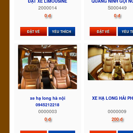
ĐẶT XE LIMOUSINE
QUẢNG NINH GỌI NG
2000014
S000449
0 đ
0 đ
ĐẶT VÉ
YÊU THÍCH
ĐẶT VÉ
YÊU T
xe hạ long hà nội
XE HẠ LONG HẢI P
0945212218
0000003
0000009
0 đ
200 đ