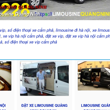
MOUSINE QUẢNG NINH
ousine Quảng Ninh
,
,
,
vip
số điện thoại xe cẩm phả
limousine đi hà nội
xe limous
,
,
,
i
xe vip hà nội cẩm phả
đặt xe vip
đặt xe vip hà nội cẩm p
,
hả
số điện thoại xe vip cẩm phả
NỘI
ĐẶT XE LIMOUSINE QUẢNG
LIMOUSINE QUẢ