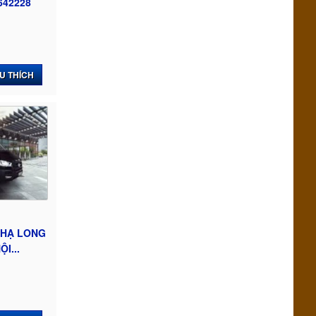
642228
U THÍCH
 HẠ LONG
I...