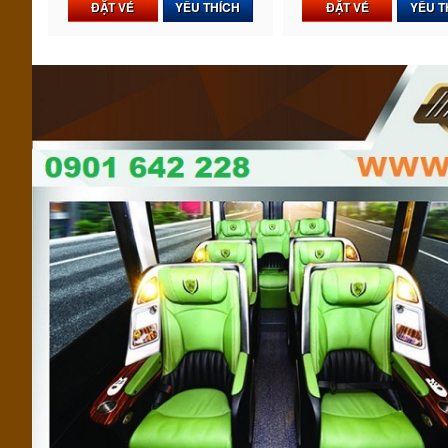
ĐẶT VÉ
YÊU THÍCH
ĐẶT VÉ
YÊU T