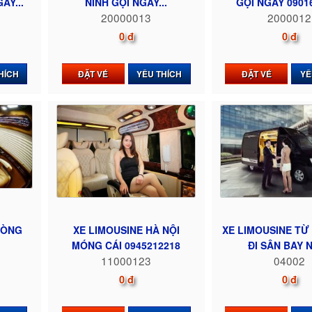
AY...
NINH GỌI NGAY...
GỌI NGAY 0901
20000013
2000012
0 đ
0 đ
HÍCH
ĐẶT VÉ
YÊU THÍCH
ĐẶT VÉ
YÊ
HÒNG
XE LIMOUSINE HÀ NỘI
XE LIMOUSINE TỪ
MÓNG CÁI 0945212218
ĐI SÂN BAY NỘ
11000123
04002
0 đ
0 đ