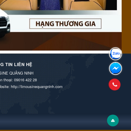
G TIN LIÊN HỆ
SINE QUẢNG NINH
n thoại:
09016 422 28
bsite:
http://limousinequangninh.com
.
Thiết kế bởi GiáRẻ.vn.
|
Điều khoản sử dụng