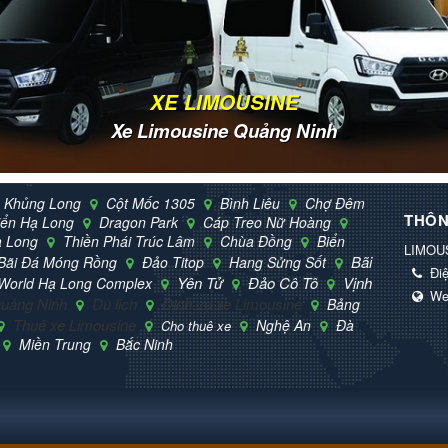
XE LIMOUSINE
Xe Limousine Quảng Ninh
 Khủng Long
Cột Mốc 1305
Bình Liêu
Chợ Đêm
THÔN
iển Hạ Long
Dragon Park
Cáp Treo Nữ Hoàng
ạ Long
Thiền Phái Trúc Lâm
Chùa Đồng
Biển
LIMOU
Bãi
Bãi Đá Móng Rồng
Đảo Titop
Hang Sửng Sốt
Điệ
Yên Tử
Đảo Cô Tô
Vịnh
World Hạ Long Complex
We
uảng Ninh
Du lịch
Dịch vụ xe Limousine
Bảng
Thuê xe Limousine
Nghệ An
Đà
Cho thuê xe
Miền Trung
Bắc Ninh
© Bản quyền thuộc về
Limousine Quảng Ninh
.
Mã nguồn
NukeViet CMS