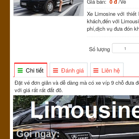
Giá bán:
/Vé
0 đ
Xe Limosine với thiết
khách,đến với Limousi
phí,dịch vụ đưa đón kh
Số lượng
Chi tiết
Đánh giá
Liên hệ
Đặt vé đơn giản và dễ dàng mà có xe víp 9 chỗ đưa đón
với giá rất rất đắt đỏ.