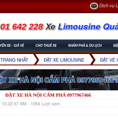
Dịch vụ Limous
Xe
Limousine Qu
01 642 228
YẾN XE - GIÁ VÉ
CHO THUÊ XE
KHÁM PHÁ & DU LỊCH
ĐẶ
TRANG NHẤT
ĐẶT XE LIMOUSINE
ĐẶT VÉ 
T XE HÀ NỘI CẨM PHẢ 0977967466
ĐẶT XE HÀ NỘI CẨM PHẢ 0977967466
 10:22:37 AM - 1054 Lượt xem