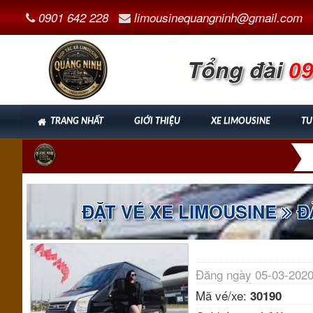
0901 642 228
limousinequangninh@gmail.com
Tổng đài
09
TRANG NHẤT
GIỚI THIỆU
XE LIMOUSINE
TU
ĐẶT VÉ XE LIMOUSINE
ĐẶ
Đăng ngày 05-03-2020
Mã vé/xe:
30190