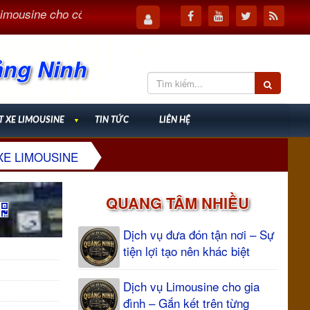
ine cho công tác – Tối ưu thời gian, nâng cao hiệu quả
ảng Ninh
T XE LIMOUSINE
▼
TIN TỨC
LIÊN HỆ
XE LIMOUSINE
QUANG TÂM NHIỀU
Dịch vụ đưa đón tận nơi – Sự
tiện lợi tạo nên khác biệt
Dịch vụ Limousine cho gia
đình – Gắn kết trên từng