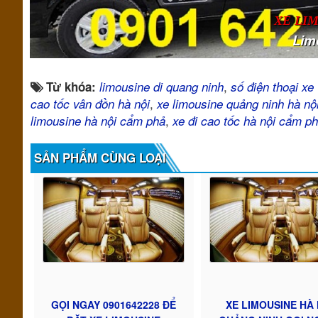
XE LI
Lim
,
Từ khóa:
limousine di quang ninh
số điện thoại xe 
,
cao tốc vân đồn hà nội
xe limousine quảng ninh hà nộ
,
limousine hà nội cẩm phả
xe đi cao tốc hà nội cẩm p
SẢN PHẨM CÙNG LOẠI
GỌI NGAY 0901642228 ĐỂ
XE LIMOUSINE HÀ 