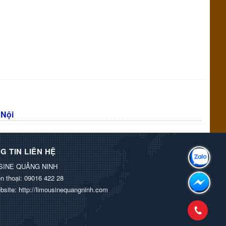
 Nội
G TIN LIÊN HỆ
SINE QUẢNG NINH
n thoại:
09016 422 28
bsite:
http://limousinequangninh.com