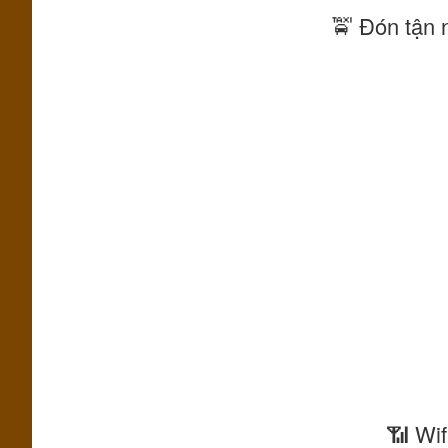
🚖 Đón tận 
📶 Wif