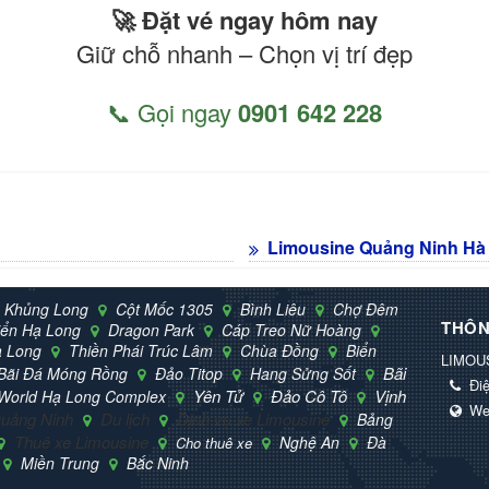
🚀 Đặt vé ngay hôm nay
Giữ chỗ nhanh – Chọn vị trí đẹp
📞 Gọi ngay
0901 642 228
Limousine Quảng Ninh Hà
 Khủng Long
Cột Mốc 1305
Bình Liêu
Chợ Đêm
THÔN
iển Hạ Long
Dragon Park
Cáp Treo Nữ Hoàng
ạ Long
Thiền Phái Trúc Lâm
Chùa Đồng
Biển
LIMOU
Bãi
Bãi Đá Móng Rồng
Đảo Titop
Hang Sửng Sốt
Điệ
Yên Tử
Đảo Cô Tô
Vịnh
World Hạ Long Complex
We
uảng Ninh
Du lịch
Dịch vụ xe Limousine
Bảng
Thuê xe Limousine
Nghệ An
Đà
Cho thuê xe
Miền Trung
Bắc Ninh