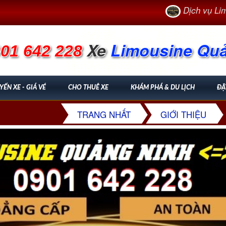
Dịch vụ Limousi
Xe
Limousine Qu
01 642 228
YẾN XE - GIÁ VÉ
CHO THUÊ XE
KHÁM PHÁ & DU LỊCH
ĐẶ
TRANG NHẤT
GIỚI THIỆU