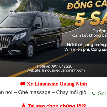
🚐 Xe Limousine Quảng Ninh
ận nơi – Ghế massage – Chạy mỗi giờ
📞 Gọi
🌟 Tại sao chọn chúng tôi?