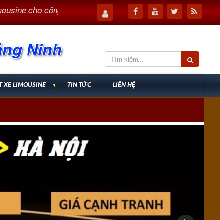
ne cho công tác – Tối ưu thời gian, nâng cao hiệu quả
ảng Ninh
T XE LIMOUSINE
▼
TIN TỨC
LIÊN HỆ