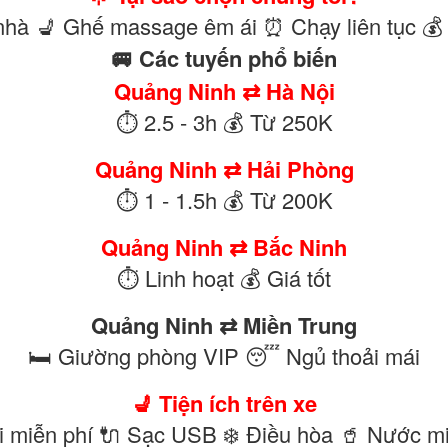
nhà 💺 Ghế massage êm ái ⏰ Chạy liên tục 💰
🚐 Các tuyến phổ biến
Quảng Ninh ⇄ Hà Nội
⏱ 2.5 - 3h 💰 Từ 250K
Quảng Ninh ⇄ Hải Phòng
⏱ 1 - 1.5h 💰 Từ 200K
Quảng Ninh ⇄ Bắc Ninh
⏱ Linh hoạt 💰 Giá tốt
Quảng Ninh ⇄ Miền Trung
🛏 Giường phòng VIP 😴 Ngủ thoải mái
💺 Tiện ích trên xe
i miễn phí 🔌 Sạc USB ❄️ Điều hòa 🥤 Nước m