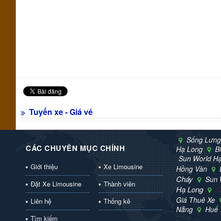
Tuyến xe - Giá vé
Sống Lưng
CÁC CHUYÊN MỤC CHÍNH
Hạ Long
B
Sun World H
Giới thiệu
Xe Limousine
Hồng Vàn
Cháy
Sun 
Đặt Xe Limousine
Thành viên
Hạ Long
Q
Giá Thuê Xe
Liên hệ
Thống kê
Nẵng
Huế
Tìm kiếm