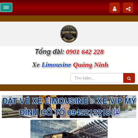
Tổng đài:
0901 642 228
Xe
Limousine
Quảng Ninh
ĐẶT VÉ XE LIMOUSINE
XE VIP MỸ
ĐÌNH CÔ TÔ 0945212218