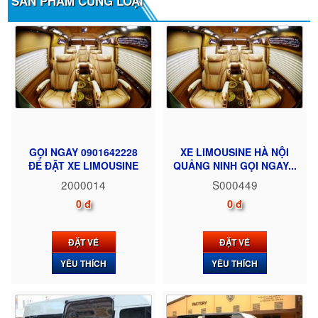
SẢN PHẨM CÙNG LOẠI
GỌI NGAY 0901642228
XE LIMOUSINE HÀ NỘI
ĐỂ ĐẶT XE LIMOUSINE
QUẢNG NINH GỌI NGAY...
2000014
S000449
0 đ
0 đ
ĐẶT VÉ
ĐẶT VÉ
YÊU THÍCH
YÊU THÍCH