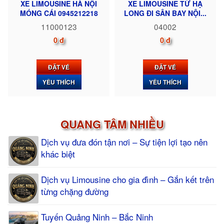
XE LIMOUSINE HÀ NỘI
XE LIMOUSINE TỪ HẠ
MÓNG CÁI 0945212218
LONG ĐI SÂN BAY NỘI...
11000123
04002
0 đ
0 đ
ĐẶT VÉ
ĐẶT VÉ
YÊU THÍCH
YÊU THÍCH
QUANG TÂM NHIỀU
Dịch vụ đưa đón tận nơi – Sự tiện lợi tạo nên
khác biệt
Dịch vụ Limousine cho gia đình – Gắn kết trên
từng chặng đường
Tuyến Quảng Ninh – Bắc Ninh