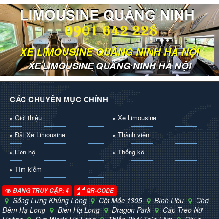
XE LIMOUSINE QUẢNG NINH HÀ NỘI
XE LIMOUSINE QUẢNG NINH HÀ NỘI
CÁC CHUYÊN MỤC CHÍNH
Giới thiệu
Xe Limousine
Đặt Xe Limousine
Thành viên
Liên hệ
Thống kê
Tìm kiếm
ĐANG TRUY CẬP: 4
QR-CODE
Sống Lưng Khủng Long
Cột Mốc 1305
Bình Liêu
Chợ
Đêm Hạ Long
Biển Hạ Long
Dragon Park
Cáp Treo Nữ