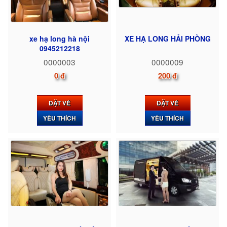
xe hạ long hà nội
XE HẠ LONG HẢI PHÒNG
0945212218
0000003
0000009
0 đ
200 đ
ĐẶT VÉ
ĐẶT VÉ
YÊU THÍCH
YÊU THÍCH