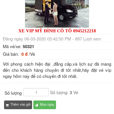
XE VIP MỸ ĐÌNH CÔ TÔ 0945212218
Đăng ngày 06-03-2020 03:42:50 PM - 897 Lượt xem
Mã vé/xe:
50321
Giá bán:
/Vé
0 đ
Với phong cách hiện đại ,đẳng cấp,và lịch sự đã mang
đến cho khách hàng chuyến đi tốt nhất,hãy đặt vé víp
ngay hôm nay để có chuyến đi tốt nhất.
Số lượng:
Vé
3
Số lượng
Thêm vào giỏ
Mua ngay