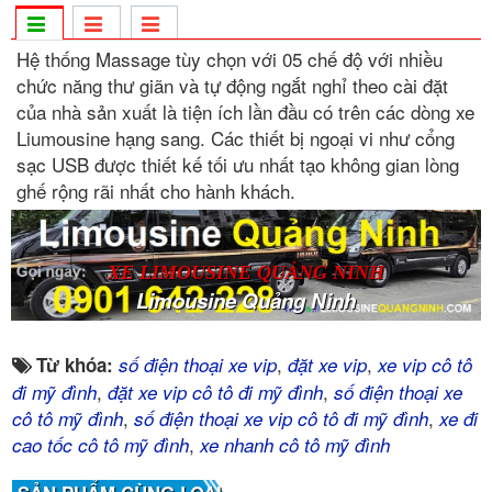
Hệ thống Massage tùy chọn với 05 chế độ với nhiều
chức năng thư giãn và tự động ngắt nghỉ theo cài đặt
của nhà sản xuất là tiện ích lần đầu có trên các dòng xe
Liumousine hạng sang. Các thiết bị ngoại vi như cổng
sạc USB được thiết kế tối ưu nhất tạo không gian lòng
ghế rộng rãi nhất cho hành khách.
XE LIMOUSINE QUẢNG NINH
Limousine Quảng Ninh
,
,
Từ khóa:
số điện thoại xe vip
đặt xe vip
xe vip cô tô
,
,
đi mỹ đình
đặt xe vip cô tô đi mỹ đình
số điện thoại xe
,
,
cô tô mỹ đình
số điện thoại xe vip cô tô đi mỹ đình
xe đi
,
cao tốc cô tô mỹ đình
xe nhanh cô tô mỹ đình