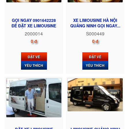
GỌI NGAY 0901642228
XE LIMOUSINE HÀ NỘI
ĐỂ ĐẶT XE LIMOUSINE
QUẢNG NINH GỌI NGAY...
2000014
S000449
0 đ
0 đ
ĐẶT VÉ
ĐẶT VÉ
YÊU THÍCH
YÊU THÍCH