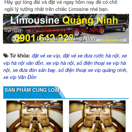
Hãy gọi tổng đài và đặt vé ngay hôm nay để có chỗ
ngồi lý tưởng nhất trên chiếc Limosine nhé bạn.
XE LIMOUSINE QUẢNG NINH
Limousine Quảng Ninh
,
,
Từ khóa:
đặt vé xe víp
đặt vé xe đưa rước hà nội
xe
,
,
vip hà nội vân đồn
xe vip hà nội
số điện thoại xe vip hà
,
,
,
nội
xe đưa đón sân bay
số điện thoại xe vip quảng ninh
xe vip Vân Đồn
SẢN PHẨM CÙNG LOẠI