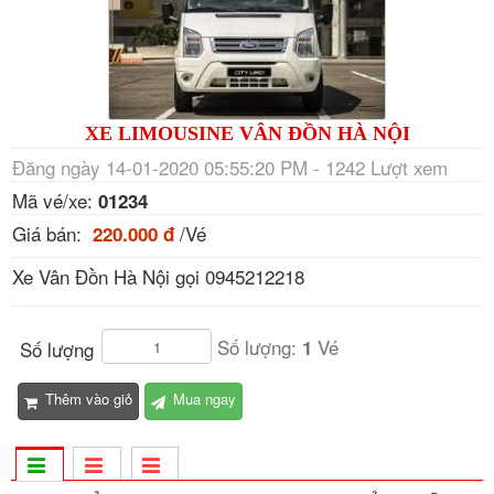
XE LIMOUSINE VÂN ĐỒN HÀ NỘI
Đăng ngày 14-01-2020 05:55:20 PM - 1242 Lượt xem
Mã vé/xe:
01234
Giá bán:
/Vé
220.000 đ
Xe Vân Đồn Hà Nội gọi 0945212218
Số lượng:
Vé
1
Số lượng
Thêm vào giỏ
Mua ngay