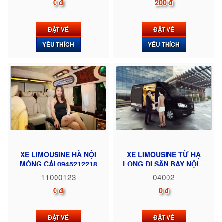
0 đ
200 đ
ĐẶT VÉ
ĐẶT VÉ
YÊU THÍCH
YÊU THÍCH
XE LIMOUSINE HÀ NỘI
XE LIMOUSINE TỪ HẠ
MÓNG CÁI 0945212218
LONG ĐI SÂN BAY NỘI...
11000123
04002
0 đ
0 đ
ĐẶT VÉ
ĐẶT VÉ