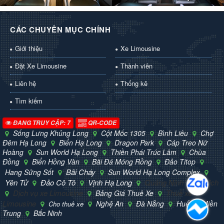
CÁC CHUYÊN MỤC CHÍNH
Giới thiệu
Xe Limousine
Đặt Xe Limousine
Thành viên
Liên hệ
Thống kê
Tìm kiếm
ĐANG TRUY CẬP: 7
QR-CODE
Sống Lưng Khủng Long
Cột Mốc 1305
Bình Liêu
Chợ
Đêm Hạ Long
Biển Hạ Long
Dragon Park
Cáp Treo Nữ
Hoàng
Sun World Hạ Long
Thiền Phái Trúc Lâm
Chùa
Đồng
Biển Hồng Vàn
Bãi Đá Móng Rồng
Đảo Titop
Bãi Cháy
Hang Sửng Sốt
Sun World Hạ Long Complex
Yên Tử
Đảo Cô Tô
Vịnh Hạ Long
Quảng Ninh
Du lịch
Dịch vụ xe Limousine
Thuê xe
Bảng Giá Thuê Xe
Limousine
Nghệ An
Đà Nẵng
Huế
Miền
Cho thuê xe
Trung
Bắc Ninh