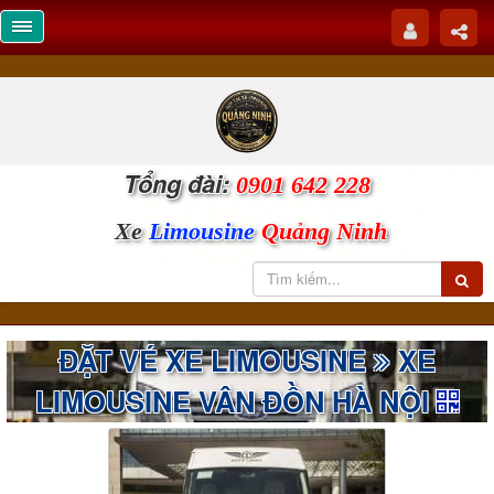
Tổng đài:
0901 642 228
Xe
Limousine
Quảng Ninh
ĐẶT VÉ XE LIMOUSINE
XE
LIMOUSINE VÂN ĐỒN HÀ NỘI