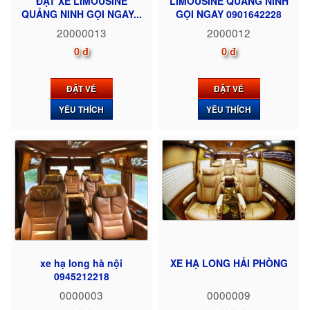
ĐẶT XE LIMOUSINE
LIMOUSINE QUẢNG NINH
QUẢNG NINH GỌI NGAY...
GỌI NGAY 0901642228
20000013
2000012
0 đ
0 đ
ĐẶT VÉ
ĐẶT VÉ
YÊU THÍCH
YÊU THÍCH
xe hạ long hà nội
XE HẠ LONG HẢI PHÒNG
0945212218
0000003
0000009