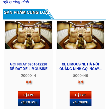
nội quảng ninh
SẢN PHẨM CÙNG LOẠI
GỌI NGAY 0901642228
XE LIMOUSINE HÀ NỘI
ĐỂ ĐẶT XE LIMOUSINE
QUẢNG NINH GỌI NGAY...
2000014
S000449
0 đ
0 đ
ĐẶT VÉ
ĐẶT VÉ
YÊU THÍCH
YÊU THÍCH