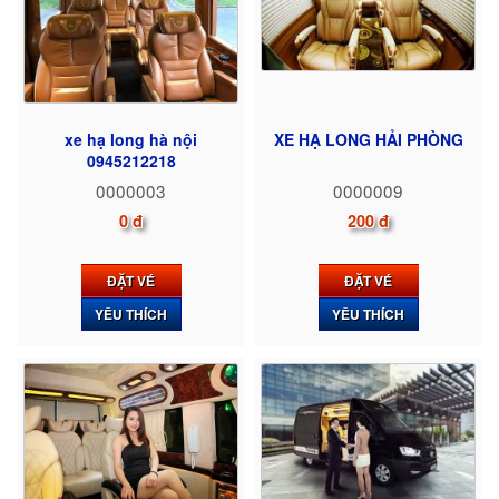
xe hạ long hà nội
XE HẠ LONG HẢI PHÒNG
0945212218
0000003
0000009
0 đ
200 đ
ĐẶT VÉ
ĐẶT VÉ
YÊU THÍCH
YÊU THÍCH