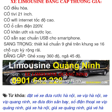
XE LIMOUSINE ĐẲNG CẤP THƯƠNG GIA:
CÓ điều hòa.
CÓ tivi 21 inch.
CÓ wifi internet tốc độ cao.
CÓ ổ cắm điện 220V.
CÓ khăn ướt và nước lọc.
CÓ sẵn sạc chuẩn USB cho smartphone.
SANG TRỌNG: thiết kế chuẩn 9 ghế trên khung xe 16
chỗ cực kỳ rộng rãi.
ĐẲNG CẤP: Ghế xoay 360 độ, ngả 45 độ.
XE LIMOUSINE QUẢNG NINH
Limousine Quảng Ninh
,
,
Từ khóa:
đặt vé xe đưa rước hà nội
xe vip hà nội
xe
,
,
vip quang ninh
xe đưa đón sân bay
số điện thoại xe vip
,
,
,
quảng ninh
giá xe hà nội
giá xe quảng ninh
giá vé hà