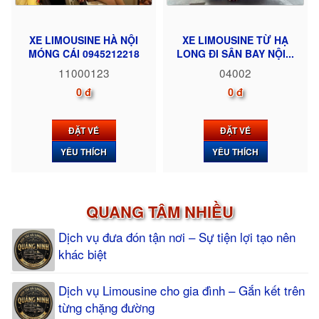
XE LIMOUSINE HÀ NỘI
XE LIMOUSINE TỪ HẠ
MÓNG CÁI 0945212218
LONG ĐI SÂN BAY NỘI...
11000123
04002
0 đ
0 đ
ĐẶT VÉ
ĐẶT VÉ
YÊU THÍCH
YÊU THÍCH
QUANG TÂM NHIỀU
Dịch vụ đưa đón tận nơi – Sự tiện lợi tạo nên
khác biệt
Dịch vụ Limousine cho gia đình – Gắn kết trên
từng chặng đường