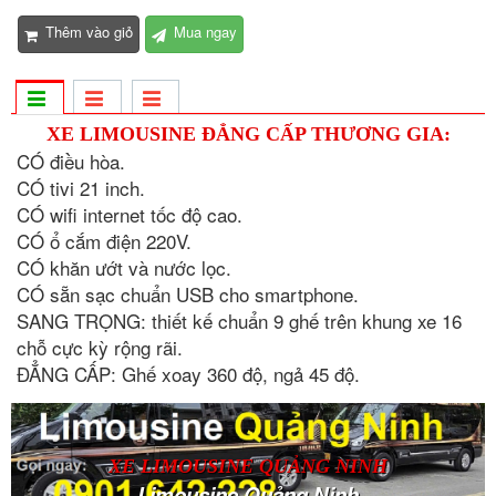
Thêm vào giỏ
Mua ngay
XE LIMOUSINE ĐẲNG CẤP THƯƠNG GIA:
CÓ điều hòa.
CÓ tivi 21 inch.
CÓ wifi internet tốc độ cao.
CÓ ổ cắm điện 220V.
CÓ khăn ướt và nước lọc.
CÓ sẵn sạc chuẩn USB cho smartphone.
SANG TRỌNG: thiết kế chuẩn 9 ghế trên khung xe 16
chỗ cực kỳ rộng rãi.
ĐẲNG CẤP: Ghế xoay 360 độ, ngả 45 độ.
XE LIMOUSINE QUẢNG NINH
Limousine Quảng Ninh