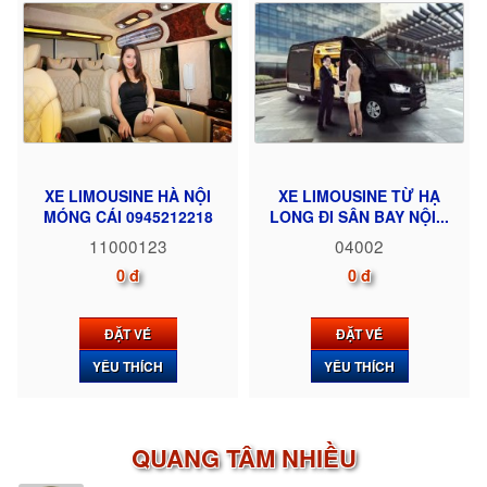
XE LIMOUSINE HÀ NỘI
XE LIMOUSINE TỪ HẠ
MÓNG CÁI 0945212218
LONG ĐI SÂN BAY NỘI...
11000123
04002
0 đ
0 đ
ĐẶT VÉ
ĐẶT VÉ
YÊU THÍCH
YÊU THÍCH
QUANG TÂM NHIỀU