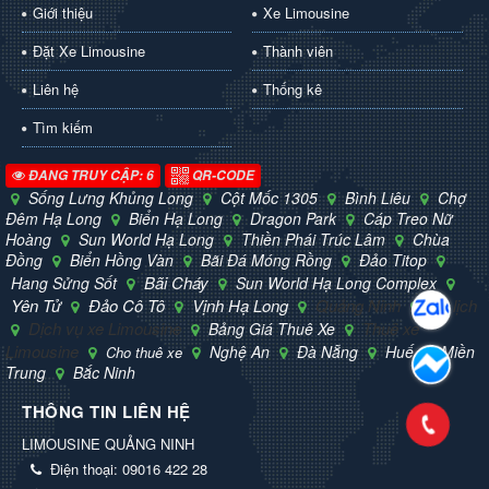
Giới thiệu
Xe Limousine
Đặt Xe Limousine
Thành viên
Liên hệ
Thống kê
Tìm kiếm
ĐANG TRUY CẬP: 6
QR-CODE
Sống Lưng Khủng Long
Cột Mốc 1305
Bình Liêu
Chợ
Đêm Hạ Long
Biển Hạ Long
Dragon Park
Cáp Treo Nữ
Hoàng
Sun World Hạ Long
Thiền Phái Trúc Lâm
Chùa
Đồng
Biển Hồng Vàn
Bãi Đá Móng Rồng
Đảo Titop
Bãi Cháy
Hang Sửng Sốt
Sun World Hạ Long Complex
Yên Tử
Đảo Cô Tô
Vịnh Hạ Long
Quảng Ninh
Du lịch
Dịch vụ xe Limousine
Thuê xe
Bảng Giá Thuê Xe
Limousine
Nghệ An
Đà Nẵng
Huế
Miền
Cho thuê xe
Trung
Bắc Ninh
THÔNG TIN LIÊN HỆ
LIMOUSINE QUẢNG NINH
Điện thoại:
09016 422 28