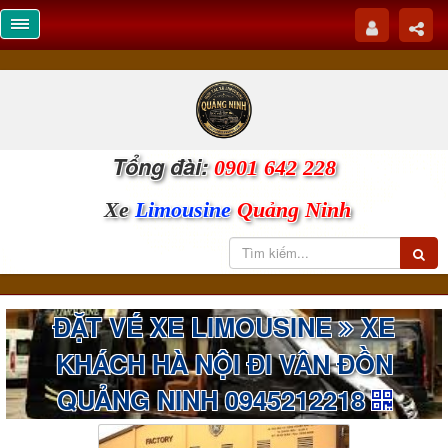
Tổng đài:
0901 642 228
Xe
Limousine
Quảng Ninh
ĐẶT VÉ XE LIMOUSINE
XE
KHÁCH HÀ NỘI ĐI VÂN ĐỒN
QUẢNG NINH 0945212218