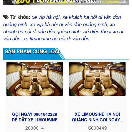
,
Từ khóa:
xe vip hà nội
xe khách hà nội đi vân đồn
,
,
quảng ninh
xe vip hà nội đi vân đồn quảng ninh
xe
,
nhanh hà nội đi vân đồn quảng ninh
số điện thoại xe đi
,
vân đồn
xe limousine hà nội đi vân đồn
SẢN PHẨM CÙNG LOẠI
GỌI NGAY 0901642228
XE LIMOUSINE HÀ NỘI
ĐỂ ĐẶT XE LIMOUSINE
QUẢNG NINH GỌI NGAY...
2000014
S000449