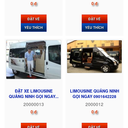
0 đ
0 đ
ĐẶT VÉ
ĐẶT VÉ
YÊU THÍCH
YÊU THÍCH
ĐẶT XE LIMOUSINE
LIMOUSINE QUẢNG NINH
QUẢNG NINH GỌI NGAY...
GỌI NGAY 0901642228
20000013
2000012
0 đ
0 đ
ĐẶT VÉ
ĐẶT VÉ