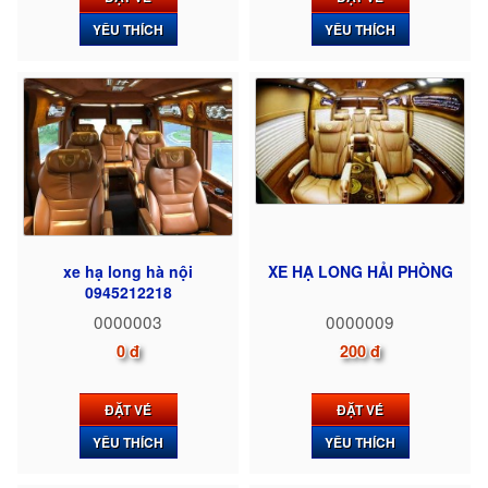
YÊU THÍCH
YÊU THÍCH
xe hạ long hà nội
XE HẠ LONG HẢI PHÒNG
0945212218
0000003
0000009
0 đ
200 đ
ĐẶT VÉ
ĐẶT VÉ
YÊU THÍCH
YÊU THÍCH