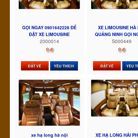
GỌI NGAY 0901642228 ĐỂ
XE LIMOUSINE HÀ 
ĐẶT XE LIMOUSINE
QUẢNG NINH GỌI NG
2000014
S000449
0 đ
0 đ
ĐẶT VÉ
YÊU THÍCH
ĐẶT VÉ
YÊU T
xe hạ long hà nội
XE HẠ LONG HẢI P