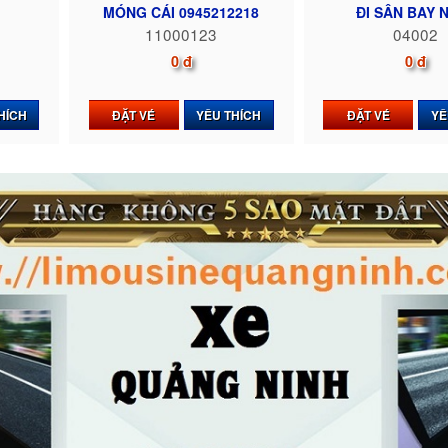
MÓNG CÁI 0945212218
ĐI SÂN BAY NỘ
11000123
04002
0 đ
0 đ
HÍCH
ĐẶT VÉ
YÊU THÍCH
ĐẶT VÉ
YÊ