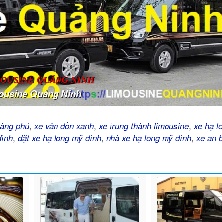
MOUSINE QUẢNG NINH
ousine Quảng Ninh
,
,
,
oàng phú
xe vân đồn xanh
xe trung thành limousine
xe hạ l
,
,
,
đình
đặt xe hạ long mỹ đình
nhà xe hạ long mỹ đình
xe an 