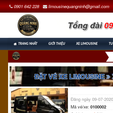
0901 642 228
limousinequangninh@gmail.com
Tổng đài
09
TRANG NHẤT
GIỚI THIỆU
XE LIMOUSINE
TU
ĐẶT VÉ XE LIMOUSINE
Đăng ngày 09-07-2020
Mã vé/xe:
0100002