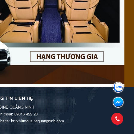
G TIN LIÊN HỆ
SINE QUẢNG NINH
n thoại:
09016 422 28
bsite:
http://limousinequangninh.com