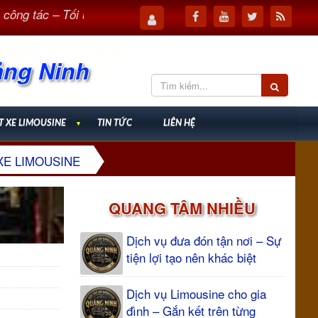
tác – Tối ưu thời gian, nâng cao hiệu quả
Dịch vụ Limo
ảng Ninh
T XE LIMOUSINE
▼
TIN TỨC
LIÊN HỆ
XE LIMOUSINE
QUANG TÂM NHIỀU
Dịch vụ đưa đón tận nơi – Sự
tiện lợi tạo nên khác biệt
Dịch vụ Limousine cho gia
đình – Gắn kết trên từng