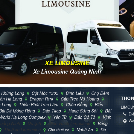
XE LIMOUSINE
Xe Limousine Quảng Ninh
 Khủng Long
Cột Mốc 1305
Bình Liêu
Chợ Đêm
THÔN
iển Hạ Long
Dragon Park
Cáp Treo Nữ Hoàng
ạ Long
Thiền Phái Trúc Lâm
Chùa Đồng
Biển
LIMOU
Bãi
Bãi Đá Móng Rồng
Đảo Titop
Hang Sửng Sốt
Điệ
Yên Tử
Đảo Cô Tô
Vịnh
World Hạ Long Complex
We
uảng Ninh
Du lịch
Dịch vụ xe Limousine
Bảng
Thuê xe Limousine
Nghệ An
Đà
Cho thuê xe