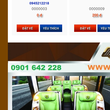
0945212218
0000003
0000009
0 đ
200 đ
ĐẶT VÉ
YÊU THÍCH
ĐẶT VÉ
YÊU T