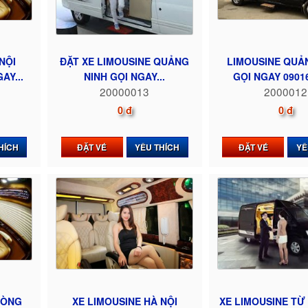
NỘI
ĐẶT XE LIMOUSINE QUẢNG
LIMOUSINE QUẢ
AY...
NINH GỌI NGAY...
GỌI NGAY 0901
20000013
2000012
0 đ
0 đ
HÍCH
ĐẶT VÉ
YÊU THÍCH
ĐẶT VÉ
YÊ
HÒNG
XE LIMOUSINE HÀ NỘI
XE LIMOUSINE TỪ