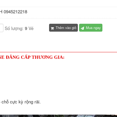
H 0945212218
Số lượng:
Vé
9
Thêm vào giỏ
Mua ngay
NE ĐẲNG CẤP THƯƠNG GIA:
chỗ cực kỳ rộng rãi.