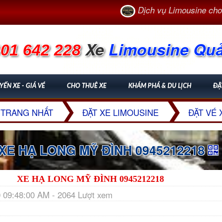
Dịch vụ Limousine cho công 
Xe
Limousine Qu
01 642 228
YẾN XE - GIÁ VÉ
CHO THUÊ XE
KHÁM PHÁ & DU LỊCH
ĐẶ
TRANG NHẤT
ĐẶT XE LIMOUSINE
ĐẶT VÉ 
XE HẠ LONG MỸ ĐÌNH 0945212218
XE HẠ LONG MỸ ĐÌNH 0945212218
 09:48:00 AM - 2064 Lượt xem