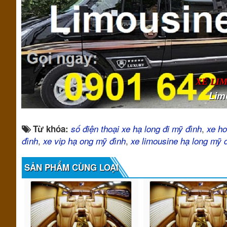
XE LI
Lim
,
Từ khóa:
số điện thoại xe hạ long đi mỹ đình
xe h
,
,
đình
xe vip hạ ong mỹ đình
xe limousine hạ long mỹ 
SẢN PHẨM CÙNG LOẠI