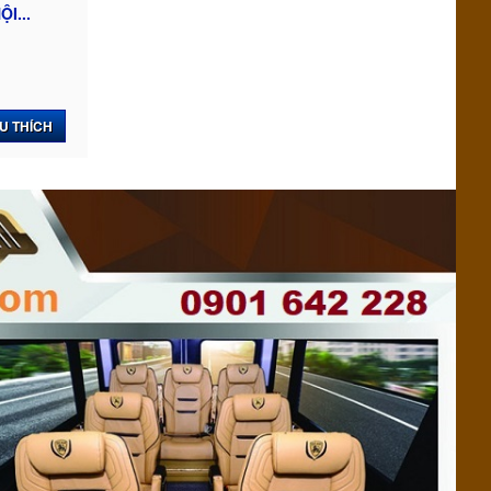
I...
U THÍCH