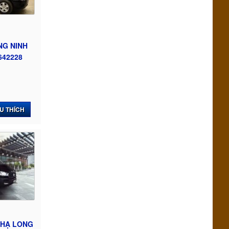
NG NINH
642228
U THÍCH
 HẠ LONG