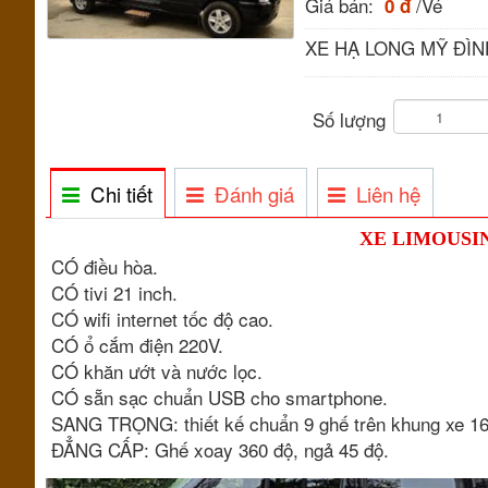
Giá bán:
/Vé
0 đ
XE HẠ LONG MỸ ĐÌN
Số lượng
Chi tiết
Đánh giá
Liên hệ
XE LIMOUSI
CÓ điều hòa.
CÓ tivi 21 inch.
CÓ wifi internet tốc độ cao.
CÓ ổ cắm điện 220V.
CÓ khăn ướt và nước lọc.
CÓ sẵn sạc chuẩn USB cho smartphone.
SANG TRỌNG: thiết kế chuẩn 9 ghế trên khung xe 16 
ĐẲNG CẤP: Ghế xoay 360 độ, ngả 45 độ.