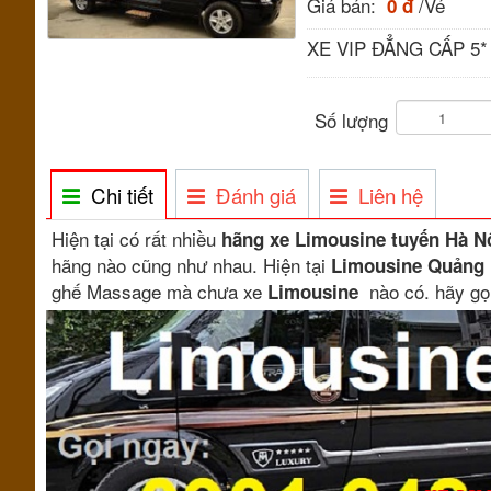
Giá bán:
/Vé
0 đ
XE VIP ĐẲNG CẤP 5*
Số lượng
Chi tiết
Đánh giá
Liên hệ
Hiện tại có rất nhiều
hãng xe Limousine tuyến Hà Nộ
hãng nào cũng như nhau. Hiện tại
Limousine Quảng 
ghế Massage mà chưa xe
nào có. hãy gọ
Limousine