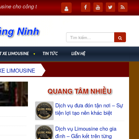
 cho công tác – Tối ưu thời gian, nâng cao hiệu quả
Dịc
ảng Ninh
T XE LIMOUSINE
▼
TIN TỨC
LIÊN HỆ
XE LIMOUSINE
QUANG TÂM NHIỀU
Dịch vụ đưa đón tận nơi – Sự
tiện lợi tạo nên khác biệt
Dịch vụ Limousine cho gia
đình – Gắn kết trên từng