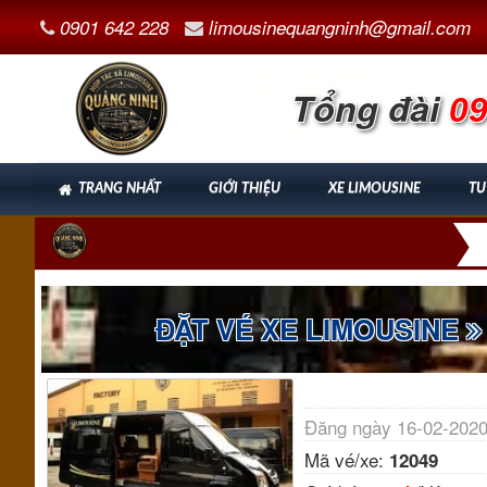
0901 642 228
limousinequangninh@gmail.com
Tổng đài
09
TRANG NHẤT
GIỚI THIỆU
XE LIMOUSINE
TU
ĐẶT VÉ XE LIMOUSINE
Đăng ngày 16-02-2020
Mã vé/xe:
12049