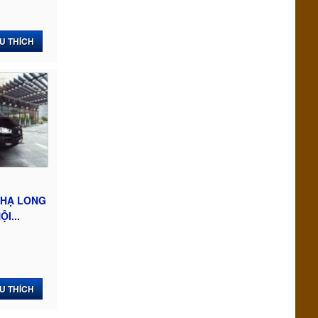
U THÍCH
 HẠ LONG
I...
U THÍCH