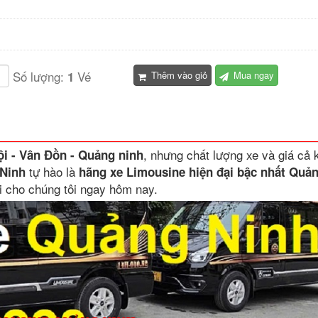
Số lượng:
Vé
1
Thêm vào giỏ
Mua ngay
, nhưng chất lượng xe và giá cả 
i - Vân Đồn - Quảng ninh
tự hào là
Ninh
hãng xe Limousine hiện đại bậc nhất Quả
i cho chúng tôi ngay hôm nay.