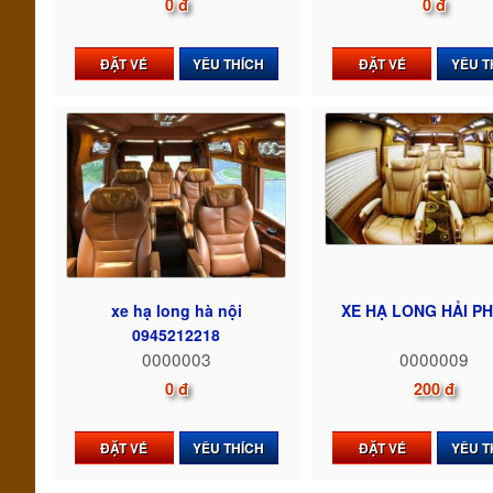
0 đ
0 đ
ĐẶT VÉ
YÊU THÍCH
ĐẶT VÉ
YÊU T
xe hạ long hà nội
XE HẠ LONG HẢI P
0945212218
0000003
0000009
0 đ
200 đ
ĐẶT VÉ
YÊU THÍCH
ĐẶT VÉ
YÊU T