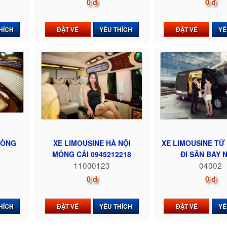
0 đ
0 đ
HÍCH
ĐẶT VÉ
YÊU THÍCH
ĐẶT VÉ
YÊ
HÒNG
XE LIMOUSINE HÀ NỘI
XE LIMOUSINE TỪ
MÓNG CÁI 0945212218
ĐI SÂN BAY NỘ
11000123
04002
0 đ
0 đ
HÍCH
ĐẶT VÉ
YÊU THÍCH
ĐẶT VÉ
YÊ