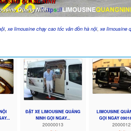
MOUSINE QUẢNG NINH
ousine Quảng Ninh
,
,
nội
xe limousine chạy cao tốc vân đồn hà nội
xe limousine 
NỘI
ĐẶT XE LIMOUSINE QUẢNG
LIMOUSINE QUẢ
AY...
NINH GỌI NGAY...
GỌI NGAY 0901
20000013
2000012