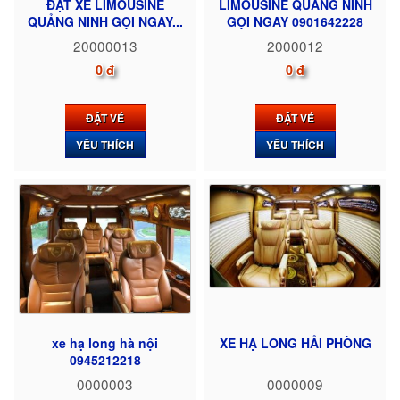
ĐẶT XE LIMOUSINE
LIMOUSINE QUẢNG NINH
QUẢNG NINH GỌI NGAY...
GỌI NGAY 0901642228
20000013
2000012
0 đ
0 đ
ĐẶT VÉ
ĐẶT VÉ
YÊU THÍCH
YÊU THÍCH
xe hạ long hà nội
XE HẠ LONG HẢI PHÒNG
0945212218
0000003
0000009