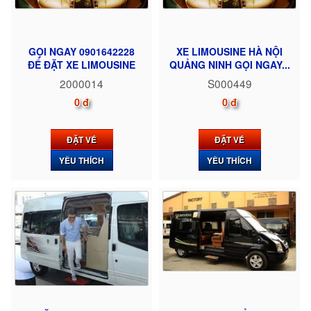
GỌI NGAY 0901642228
XE LIMOUSINE HÀ NỘI
ĐỂ ĐẶT XE LIMOUSINE
QUẢNG NINH GỌI NGAY...
2000014
S000449
0 đ
0 đ
ĐẶT VÉ
ĐẶT VÉ
YÊU THÍCH
YÊU THÍCH