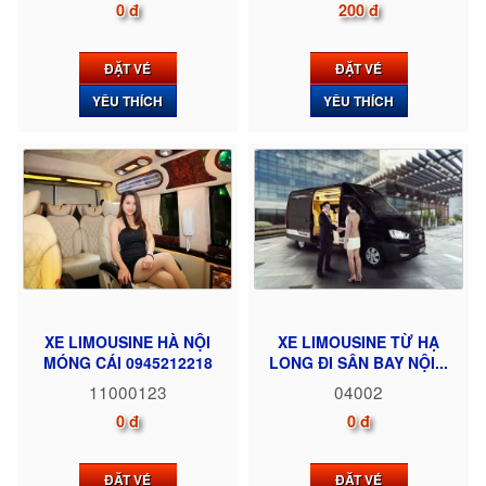
0 đ
200 đ
ĐẶT VÉ
ĐẶT VÉ
YÊU THÍCH
YÊU THÍCH
XE LIMOUSINE HÀ NỘI
XE LIMOUSINE TỪ HẠ
MÓNG CÁI 0945212218
LONG ĐI SÂN BAY NỘI...
11000123
04002
0 đ
0 đ
ĐẶT VÉ
ĐẶT VÉ