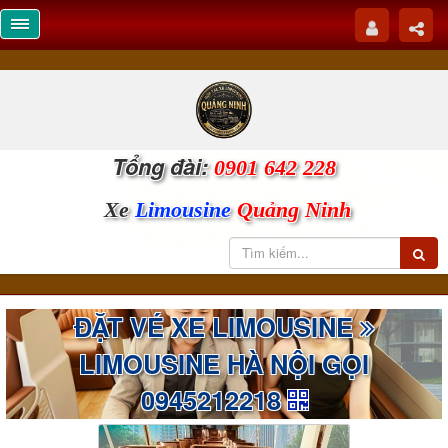
Tổng đài:
0901 642 228
Xe
Limousine
Quảng Ninh
ĐẶT VÉ XE LIMOUSINE
LIMOUSINE HÀ NỘI GỌI
0945212218