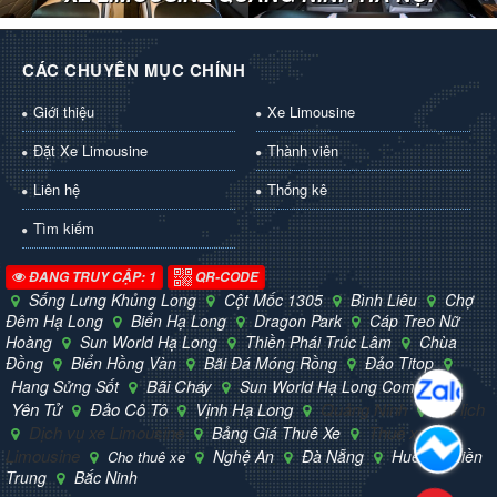
CÁC CHUYÊN MỤC CHÍNH
Giới thiệu
Xe Limousine
Đặt Xe Limousine
Thành viên
Liên hệ
Thống kê
Tìm kiếm
ĐANG TRUY CẬP: 1
QR-CODE
Sống Lưng Khủng Long
Cột Mốc 1305
Bình Liêu
Chợ
Đêm Hạ Long
Biển Hạ Long
Dragon Park
Cáp Treo Nữ
Hoàng
Sun World Hạ Long
Thiền Phái Trúc Lâm
Chùa
Đồng
Biển Hồng Vàn
Bãi Đá Móng Rồng
Đảo Titop
Bãi Cháy
Hang Sửng Sốt
Sun World Hạ Long Complex
Yên Tử
Đảo Cô Tô
Vịnh Hạ Long
Quảng Ninh
Du lịch
Dịch vụ xe Limousine
Thuê xe
Bảng Giá Thuê Xe
Limousine
Nghệ An
Đà Nẵng
Huế
Miền
Cho thuê xe
Trung
Bắc Ninh