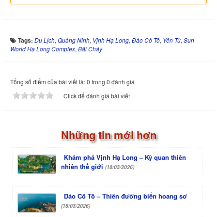
Tags:
Du Lịch
,
Quảng Ninh
,
Vịnh Hạ Long
,
Đảo Cô Tô
,
Yên Tử
,
Sun
World Hạ Long Complex
,
Bãi Cháy
Tổng số điểm của bài viết là: 0 trong 0 đánh giá
Click để đánh giá bài viết
Những tin mới hơn
Khám phá Vịnh Hạ Long – Kỳ quan thiên
nhiên thế giới
(18/03/2026)
Đảo Cô Tô – Thiên đường biển hoang sơ
(18/03/2026)