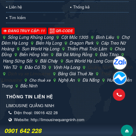
Liên hệ
Thống kê
Tìm kiếm
ĐANG TRUY CẬP: 11
QR-CODE
Sống Lưng Khủng Long
Cột Mốc 1305
Bình Liêu
Chợ
Đêm Hạ Long
Biển Hạ Long
Dragon Park
Cáp Treo Nữ
Hoàng
Sun World Hạ Long
Thiền Phái Trúc Lâm
Chùa
Đồng
Biển Hồng Vàn
Bãi Đá Móng Rồng
Đảo Titop
Bãi Cháy
Hang Sửng Sốt
Sun World Hạ Long Complex
Yên Tử
Đảo Cô Tô
Vịnh Hạ Long
Quảng Ninh
Du lịch
Dịch vụ xe Limousine
Thuê xe
Bảng Giá Thuê Xe
Limousine
Nghệ An
Đà Nẵng
Huế
Miền
Cho thuê xe
Trung
Bắc Ninh
THÔNG TIN LIÊN HỆ
LIMOUSINE QUẢNG NINH
Điện thoại:
09016 422 28
Website:
http://limousinequangninh.com
0901 642 228
© Bản quyền thuộc về
Limousine Quảng Ninh
.
Mã nguồn
NukeViet